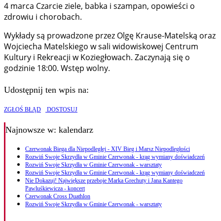
4 marca Czarcie ziele, babka i szampan, opowieści o
zdrowiu i chorobach.
Wykłady są prowadzone przez Olgę Krause-Matelską oraz
Wojciecha Matelskiego w sali widowiskowej Centrum
Kultury i Rekreacji w Koziegłowach. Zaczynają się o
godzinie 18:00. Wstęp wolny.
Udostępnij ten wpis na:
ZGŁOŚ BŁĄD
DOSTOSUJ
Najnowsze
w: kalendarz
Czerwonak Biega dla Niepodległej - XIV Bieg i Marsz Niepodległości
Rozwiń Swoje Skrzydła w Gminie Czerwonak - krąg wymiany doświadczeń
Rozwiń Swoje Skrzydła w Gminie Czerwonak - warsztaty
Rozwiń Swoje Skrzydła w Gminie Czerwonak - krąg wymiany doświadczeń
Nie Dokazuj! Największe przeboje Marka Grechuty i Jana Kantego
Pawluśkiewicza - koncert
Czerwonak Cross Duathlon
Rozwiń Swoje Skrzydła w Gminie Czerwonak - warsztaty