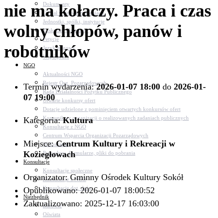
nie ma kołaczy. Praca i czas
Dokumenty
Udział w Stowarzyszeniach
Jednostki, spółki, instytucje
wolny chłopów, panów i
Zasłużeni dla gminy
Petycje
robotników
Język migowy
Współpraca
NGO
Aktualności NGO
Rejestr Org. Pozarządowych
Termin wydarzenia:
2026-01-07 18:00
do
2026-01-
Rada Działalności Pożytku Publicznego
07 19:00
Otwarte konkursy ofert
Dotacje udzielone z pominięciem otwartych konkursów ofert
Komunikaty organizacji o realizowanych zadaniach publicznych
Kategoria:
Kultura
Konsultacje z NGO
Centrum Wsparcia Organizacji Pozarządowych
Miejsce:
Centrum Kultury i Rekreacji w
Wolontariat
Koziegłowach
Procedury, formularze, pliki do pobrania
Konsultacje
Konsultacje społeczne
Organizator: Gminny Ośrodek Kultury Sokół
Konsultacje z NGO
Konsultacje dot. dróg
Opublikowano: 2026-01-07 18:00:52
Niezbędnik
Zaktualizowano: 2025-12-17 16:03:00
Zdrowie
Oświata