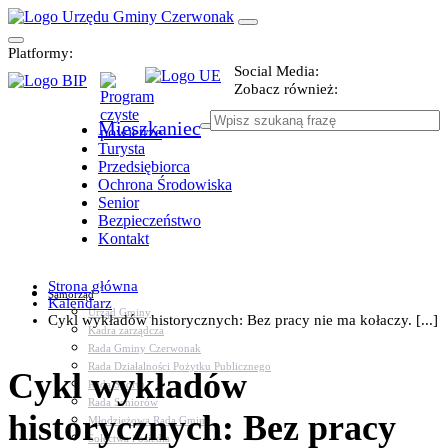
Platformy:
Social Media:
Zobacz również:
Mieszkaniec
Turysta
Przedsiębiorca
Ochrona Środowiska
Senior
Bezpieczeństwo
Kontakt
Strona główna
Samorząd
Kalendarz
Urząd Gminy
Cykl wykładów historycznych: Bez pracy nie ma kołaczy. [...]
Kadra zarządcza
Rada Gminy Czerwonak
Rada Działalności Pożytku Publicznego
Cykl wykładów
Rada Sportu
Rada Seniorów
historycznych: Bez pracy
Młodzieżowa Rada Gminy
Sołectwa i osiedla