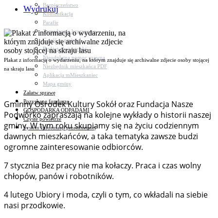
Bezpieczeństwo
Wydrukuj
Komunikacja
Parafie
Zarządzanie kryzysowe
C.ześć w gminie!
Budżet obywatelski
Nieodpłatna pomoc prawna
Plakat z informacją o wydarzeniu, na którym znajduje się archiwalne zdjecie osoby stojącej
Niezbędnik mieszkańca PDF
na skraju lasu
Aplikacja mMieszkaniec
Mapa gminy
Załatw sprawę
Pozyskane fundusze
Gminny Ośrodek Kultury Sokół oraz Fundacja Nasze
GOSPODARKA ODPADAMI
Podwórko zapraszają na kolejne wykłady o historii naszej
Czyste powietrze
gminy. W tym roku skupiamy się na życiu codziennym
System Informacji przestrzennej
dawnych mieszkańców, a taka tematyka zawsze budzi
ogromne zainteresowanie odbiorców.
7 stycznia Bez pracy nie ma kołaczy. Praca i czas wolny
chłopów, panów i robotników.
4 lutego Ubiory i moda, czyli o tym, co wkładali na siebie
nasi przodkowie.