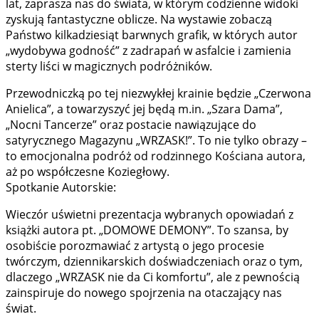
lat, zaprasza nas do świata, w którym codzienne widoki
zyskują fantastyczne oblicze. Na wystawie zobaczą
Państwo kilkadziesiąt barwnych grafik, w których autor
„wydobywa godność” z zadrapań w asfalcie i zamienia
sterty liści w magicznych podróżników.
Przewodniczką po tej niezwykłej krainie będzie „Czerwona
Anielica”, a towarzyszyć jej będą m.in. „Szara Dama”,
„Nocni Tancerze” oraz postacie nawiązujące do
satyrycznego Magazynu „WRZASK!”. To nie tylko obrazy –
to emocjonalna podróż od rodzinnego Kościana autora,
aż po współczesne Koziegłowy.
Spotkanie Autorskie:
Wieczór uświetni prezentacja wybranych opowiadań z
książki autora pt. „DOMOWE DEMONY”. To szansa, by
osobiście porozmawiać z artystą o jego procesie
twórczym, dziennikarskich doświadczeniach oraz o tym,
dlaczego „WRZASK nie da Ci komfortu”, ale z pewnością
zainspiruje do nowego spojrzenia na otaczający nas
świat.