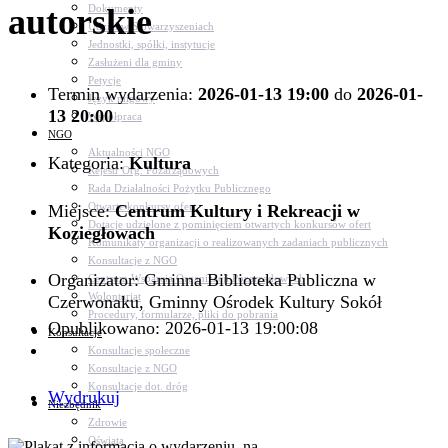
autorskie
Dokumenty
Udział w Stowarzyszeniach
Jednostki, spółki, instytucje
Zasłużeni dla gminy
Petycje
Termin wydarzenia:
2026-01-13 19:00
do
2026-01-
Język migowy
13 20:00
Współpraca
NGO
Aktualności NGO
Kategoria:
Kultura
Rejestr Org. Pozarządowych
Rada Działalności Pożytku Publicznego
Otwarte konkursy ofert
Miejsce:
Centrum Kultury i Rekreacji w
Dotacje udzielone z pominięciem otwartych konkursów ofert
Koziegłowach
Komunikaty organizacji o realizowanych zadaniach publicznych
Konsultacje z NGO
Organizator: Gminna Biblioteka Publiczna w
Centrum Wsparcia Organizacji Pozarządowych
Wolontariat
Czerwonaku, Gminny Ośrodek Kultury Sokół
Procedury, formularze, pliki do pobrania
Opublikowano: 2026-01-13 19:00:08
Konsultacje
Konsultacje społeczne
Konsultacje z NGO
Konsultacje dot. dróg
Wydrukuj
Niezbędnik
Zdrowie
Oświata