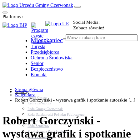
Platformy:
Social Media:
Zobacz również:
Mieszkaniec
Turysta
Przedsiębiorca
Ochrona Środowiska
Senior
Bezpieczeństwo
Kontakt
Strona główna
Samorząd
Kalendarz
Urząd Gminy
Robert Gorczyński - wystawa grafik i spotkanie autorskie [...]
Kadra zarządcza
Rada Gminy Czerwonak
Rada Działalności Pożytku Publicznego
Robert Gorczyński -
Rada Sportu
Rada Seniorów
wystawa grafik i spotkanie
Młodzieżowa Rada Gminy
Sołectwa i osiedla