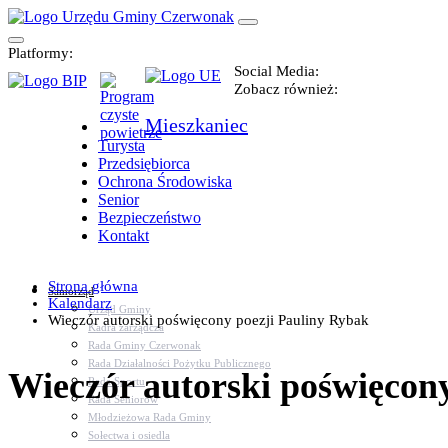
Platformy:
Social Media:
Zobacz również:
Mieszkaniec
Turysta
Przedsiębiorca
Ochrona Środowiska
Senior
Bezpieczeństwo
Kontakt
Strona główna
Samorząd
Kalendarz
Urząd Gminy
Wieczór autorski poświęcony poezji Pauliny Rybak
Kadra zarządcza
Rada Gminy Czerwonak
Rada Działalności Pożytku Publicznego
Wieczór autorski poświęcon
Rada Sportu
Rada Seniorów
Młodzieżowa Rada Gminy
Sołectwa i osiedla