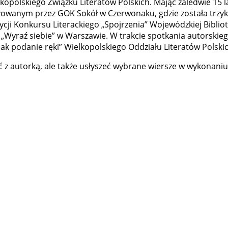
kopolskiego Związku Literatów Polskich. Mając zaledwie 15 l
owanym przez GOK Sokół w Czerwonaku, gdzie została trzykr
dycji Konkursu Literackiego „Spojrzenia” Wojewódzkiej Biblio
„Wyraź siebie” w Warszawie. W trakcie spotkania autorskieg
Jak podanie ręki” Wielkopolskiego Oddziału Literatów Polskic
ć z autorką, ale także usłyszeć wybrane wiersze w wykonani