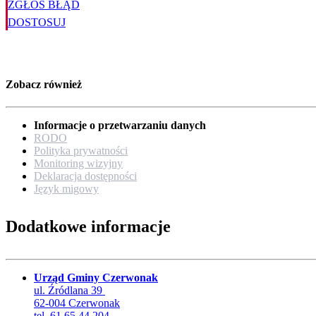
ZGŁOŚ BŁĄD
DOSTOSUJ
Zobacz również
Informacje o przetwarzaniu danych
RODO
Polityka prywatności
Monitoring wizyjny
Deklaracja dostępności
Język migowy
Dodatkowe informacje
Urząd Gminy Czerwonak
ul. Źródlana 39
62-004 Czerwonak
tel. 61 65 44 204