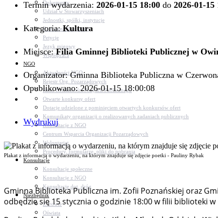
Dokumenty
Termin wydarzenia:
2026-01-15 18:00
do
2026-01-15 
Udział w Stowarzyszeniach
Jednostki, spółki, instytucje
Kategoria:
Kultura
Zasłużeni dla gminy
Petycje
Język migowy
Miejsce:
Filia Gminnej Biblioteki Publicznej w Ow
Współpraca
NGO
Aktualności NGO
Organizator: Gminna Biblioteka Publiczna w Czerwo
Rejestr Org. Pozarządowych
Opublikowano: 2026-01-15 18:00:08
Rada Działalności Pożytku Publicznego
Otwarte konkursy ofert
Dotacje udzielone z pominięciem otwartych konkursów ofert
Komunikaty organizacji o realizowanych zadaniach publicznych
Wydrukuj
Konsultacje z NGO
Centrum Wsparcia Organizacji Pozarządowych
Wolontariat
Procedury, formularze, pliki do pobrania
Plakat z informacją o wydarzeniu, na którym znajduje się zdjęcie poetki - Pauliny Rybak
Konsultacje
Konsultacje społeczne
Konsultacje z NGO
Konsultacje dot. dróg
Gminna Biblioteka Publiczna im. Zofii Poznańskiej oraz G
Niezbędnik
odbędzie się 15 stycznia o godzinie 18:00 w filii biblioteki 
Zdrowie
Oświata