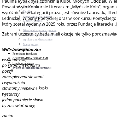
Paulina Rybak była członkinią Klubu Młodych Oddziału Wiel
Bezpieczeństwo
Powiatowym Konkursie Literackim „Młyńskie Koło”, organiz
Komunikacja
Parafie
wyróżnienie w kategorii proza. Jest również Laureatką III e
Zarządzanie kryzysowe
Lednickiej Wiosny Poetyckiej oraz w Konkursu Poetyckiego 
C.ześć w gminie!
który został wydany w 2025 roku przez Fundację literacką „
Budżet obywatelski
Nieodpłatna pomoc prawna
Zebrani uczestnicy będą mieli okazję nie tylko porozmawia
Niezbędnik mieszkańca PDF
Aplikacja mMieszkaniec
Mapa gminy
Wierszowspinaczka
Załatw sprawę
Pozyskane fundusze
GOSPODARKA ODPADAMI
wspinamy się
Czyste powietrze
po stromym wzgórzu
System Informacji przestrzennej
poezji
zabezpieczeni słowami
i wyobraźnią
stawiamy niepewne kroki
wystarczy
jedno potknięcie słowa
by zachwiać drogę
zanim