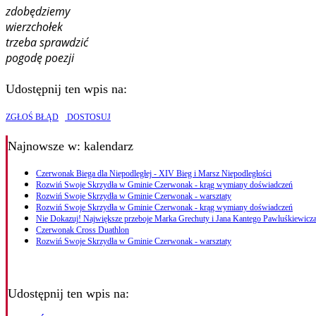
zdobędziemy
wierzchołek
trzeba sprawdzić
pogodę poezji
Udostępnij ten wpis na:
ZGŁOŚ BŁĄD
DOSTOSUJ
Najnowsze
w: kalendarz
Czerwonak Biega dla Niepodległej - XIV Bieg i Marsz Niepodległości
Rozwiń Swoje Skrzydła w Gminie Czerwonak - krąg wymiany doświadczeń
Rozwiń Swoje Skrzydła w Gminie Czerwonak - warsztaty
Rozwiń Swoje Skrzydła w Gminie Czerwonak - krąg wymiany doświadczeń
Nie Dokazuj! Największe przeboje Marka Grechuty i Jana Kantego Pawluśkiewicza
Czerwonak Cross Duathlon
Rozwiń Swoje Skrzydła w Gminie Czerwonak - warsztaty
Udostępnij ten wpis na: