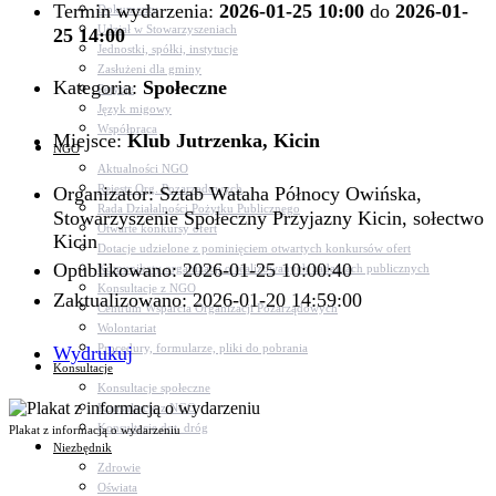
Termin wydarzenia:
2026-01-25 10:00
do
2026-01-
Dokumenty
Udział w Stowarzyszeniach
25 14:00
Jednostki, spółki, instytucje
Zasłużeni dla gminy
Kategoria:
Społeczne
Petycje
Język migowy
Współpraca
Miejsce:
Klub Jutrzenka, Kicin
NGO
Aktualności NGO
Rejestr Org. Pozarządowych
Organizator: Sztab Wataha Północy Owińska,
Rada Działalności Pożytku Publicznego
Stowarzyszenie Społeczny Przyjazny Kicin, sołectwo
Otwarte konkursy ofert
Kicin
Dotacje udzielone z pominięciem otwartych konkursów ofert
Opublikowano: 2026-01-25 10:00:40
Komunikaty organizacji o realizowanych zadaniach publicznych
Konsultacje z NGO
Zaktualizowano: 2026-01-20 14:59:00
Centrum Wsparcia Organizacji Pozarządowych
Wolontariat
Procedury, formularze, pliki do pobrania
Wydrukuj
Konsultacje
Konsultacje społeczne
Konsultacje z NGO
Konsultacje dot. dróg
Plakat z informacją o wydarzeniu
Niezbędnik
Zdrowie
Oświata