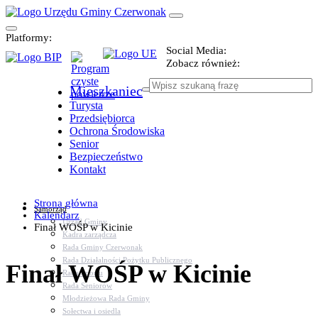
Platformy:
Social Media:
Zobacz również:
Mieszkaniec
Turysta
Przedsiębiorca
Ochrona Środowiska
Senior
Bezpieczeństwo
Kontakt
Strona główna
Samorząd
Kalendarz
Urząd Gminy
Finał WOŚP w Kicinie
Kadra zarządcza
Rada Gminy Czerwonak
Rada Działalności Pożytku Publicznego
Finał WOŚP w Kicinie
Rada Sportu
Rada Seniorów
Młodzieżowa Rada Gminy
Sołectwa i osiedla