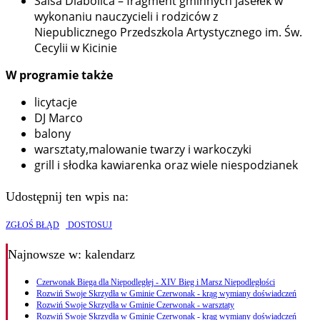
Salsa Diabolica – fragment gminnych jasełek w
wykonaniu nauczycieli i rodziców z
Niepublicznego Przedszkola Artystycznego im. Św.
Cecylii w Kicinie
W programie także
licytacje
DJ Marco
balony
warsztaty,malowanie twarzy i warkoczyki
grill i słodka kawiarenka oraz wiele niespodzianek
Udostępnij ten wpis na:
ZGŁOŚ BŁĄD
DOSTOSUJ
Najnowsze
w: kalendarz
Czerwonak Biega dla Niepodległej - XIV Bieg i Marsz Niepodległości
Rozwiń Swoje Skrzydła w Gminie Czerwonak - krąg wymiany doświadczeń
Rozwiń Swoje Skrzydła w Gminie Czerwonak - warsztaty
Rozwiń Swoje Skrzydła w Gminie Czerwonak - krąg wymiany doświadczeń