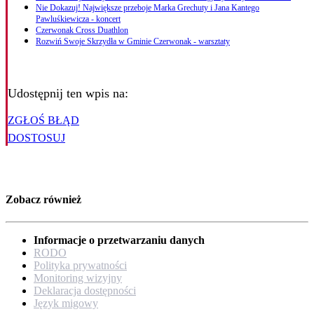
Nie Dokazuj! Największe przeboje Marka Grechuty i Jana Kantego
Pawluśkiewicza - koncert
Czerwonak Cross Duathlon
Rozwiń Swoje Skrzydła w Gminie Czerwonak - warsztaty
Udostępnij ten wpis na:
ZGŁOŚ BŁĄD
DOSTOSUJ
Zobacz również
Informacje o przetwarzaniu danych
RODO
Polityka prywatności
Monitoring wizyjny
Deklaracja dostępności
Język migowy