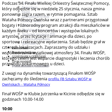
Podczas 34. Finału Wielkiej Orkiestry Świątecznej Pomocy,
Bezpieczeństwo
Komunikacja
który odbędzie się w niedzielę 25 stycznia, nasza gmina
Parafie
ponownie zagra razem, w rytmie pomagania. Sztab
Zarządzanie kryzysowe
Wataha Północy Owińska wraz z partnerami przygotował
C.ześć w gminie!
bogaty i różnorodny program atrakcji dla mieszkańców w
Budżet obywatelski
Nieodpłatna pomoc prawna
każdym wieku – od koncertów i występów lokalnych
Niezbędnik mieszkańca PDF
artystów, przez licytacje i animacje dla dzieci, po
Aplikacja mMieszkaniec
sportowe i rekreacyjne wydarzenia. Sztab będzie grał w
Mapa gminy
czterech lokalizacjach. Zapraszamy do udziału i
Załatw sprawę
współtworzenia wyjątkowej atmosfery 34. Finału WOŚP,
Pozyskane fundusze
GOSPODARKA ODPADAMI
którego celem jest wsparcie diagnostyki i leczenia chorób
Czyste powietrze
przewodu pokarmowego u dzieci.
System Informacji przestrzennej
Z uwagi na dynamikę towarzyszącą Finałom WOŚP
zachęcamy do śledzenia
profilu FB Sztabu WOŚP w
Owińskach - Wataha Północy
Finał WOŚP w Klubie Jutrzenka w Kicinie odbędzie się w
godzinach 10.00-14.00
10:00