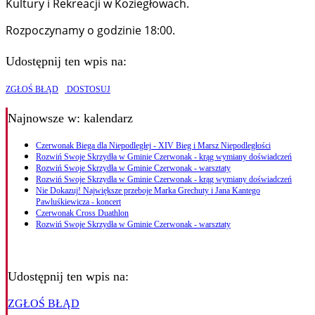
Kultury i Rekreacji w Koziegłowach.
Rozpoczynamy o godzinie 18:00.
Udostępnij ten wpis na:
ZGŁOŚ BŁĄD
DOSTOSUJ
Najnowsze
w: kalendarz
Czerwonak Biega dla Niepodległej - XIV Bieg i Marsz Niepodległości
Rozwiń Swoje Skrzydła w Gminie Czerwonak - krąg wymiany doświadczeń
Rozwiń Swoje Skrzydła w Gminie Czerwonak - warsztaty
Rozwiń Swoje Skrzydła w Gminie Czerwonak - krąg wymiany doświadczeń
Nie Dokazuj! Największe przeboje Marka Grechuty i Jana Kantego
Pawluśkiewicza - koncert
Czerwonak Cross Duathlon
Rozwiń Swoje Skrzydła w Gminie Czerwonak - warsztaty
Udostępnij ten wpis na:
ZGŁOŚ BŁĄD