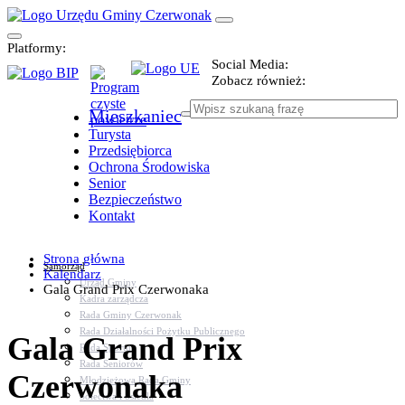
Platformy:
Social Media:
Zobacz również:
Mieszkaniec
Turysta
Przedsiębiorca
Ochrona Środowiska
Senior
Bezpieczeństwo
Kontakt
Strona główna
Samorząd
Kalendarz
Urząd Gminy
Gala Grand Prix Czerwonaka
Kadra zarządcza
Rada Gminy Czerwonak
Rada Działalności Pożytku Publicznego
Gala Grand Prix
Rada Sportu
Rada Seniorów
Czerwonaka
Młodzieżowa Rada Gminy
Sołectwa i osiedla