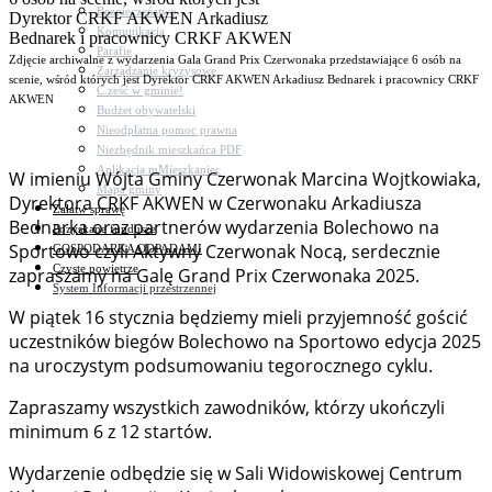
Bezpieczeństwo
Komunikacja
Parafie
Zdjęcie archiwalne z wydarzenia Gala Grand Prix Czerwonaka przedstawiające 6 osób na
Zarządzanie kryzysowe
scenie, wśród których jest Dyrektor CRKF AKWEN Arkadiusz Bednarek i pracownicy CRKF
C.ześć w gminie!
AKWEN
Budżet obywatelski
Nieodpłatna pomoc prawna
Niezbędnik mieszkańca PDF
Aplikacja mMieszkaniec
W imieniu Wójta Gminy Czerwonak Marcina Wojtkowiaka,
Mapa gminy
Dyrektora CRKF AKWEN w Czerwonaku Arkadiusza
Załatw sprawę
Bednarka oraz partnerów wydarzenia Bolechowo na
Pozyskane fundusze
Sportowo czyli Aktywny Czerwonak Nocą, serdecznie
GOSPODARKA ODPADAMI
Czyste powietrze
zapraszamy na Galę Grand Prix Czerwonaka 2025.
System Informacji przestrzennej
W piątek 16 stycznia będziemy mieli przyjemność gościć
uczestników biegów Bolechowo na Sportowo edycja 2025
na uroczystym podsumowaniu tegorocznego cyklu.
Zapraszamy wszystkich zawodników, którzy ukończyli
minimum 6 z 12 startów.
Wydarzenie odbędzie się w Sali Widowiskowej Centrum