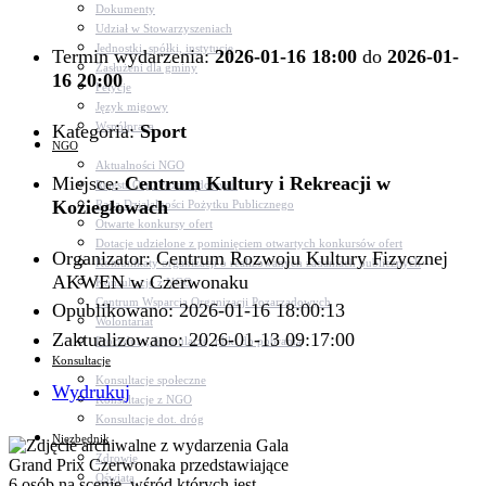
Dokumenty
Udział w Stowarzyszeniach
Jednostki, spółki, instytucje
Termin wydarzenia:
2026-01-16 18:00
do
2026-01-
Zasłużeni dla gminy
16 20:00
Petycje
Język migowy
Współpraca
Kategoria:
Sport
NGO
Aktualności NGO
Miejsce:
Centrum Kultury i Rekreacji w
Rejestr Org. Pozarządowych
Koziegłowach
Rada Działalności Pożytku Publicznego
Otwarte konkursy ofert
Dotacje udzielone z pominięciem otwartych konkursów ofert
Organizator: Centrum Rozwoju Kultury Fizycznej
Komunikaty organizacji o realizowanych zadaniach publicznych
AKWEN w Czerwonaku
Konsultacje z NGO
Centrum Wsparcia Organizacji Pozarządowych
Opublikowano: 2026-01-16 18:00:13
Wolontariat
Zaktualizowano: 2026-01-13 09:17:00
Procedury, formularze, pliki do pobrania
Konsultacje
Konsultacje społeczne
Wydrukuj
Konsultacje z NGO
Konsultacje dot. dróg
Niezbędnik
Zdrowie
Oświata