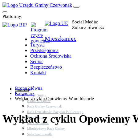
Platformy:
Social Media:
Zobacz również:
Mieszkaniec
Turysta
Przedsiębiorca
Ochrona Środowiska
Senior
Bezpieczeństwo
Kontakt
Strona główna
Samorząd
Kalendarz
Urząd Gminy
Wykład z cyklu Opowiemy Wam historię
Kadra zarządcza
Rada Gminy Czerwonak
Rada Działalności Pożytku Publicznego
Wykład z cyklu Opowiemy W
Rada Sportu
Rada Seniorów
Młodzieżowa Rada Gminy
Sołectwa i osiedla