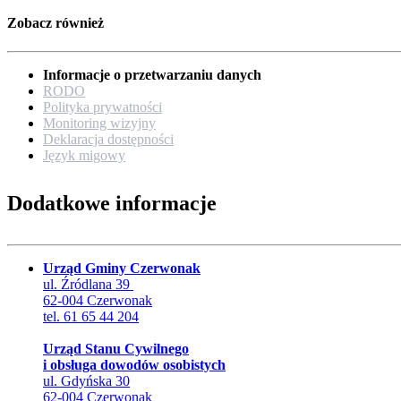
Zobacz również
Informacje o przetwarzaniu danych
RODO
Polityka prywatności
Monitoring wizyjny
Deklaracja dostępności
Język migowy
Dodatkowe informacje
Urząd Gminy Czerwonak
ul. Źródlana 39
62-004 Czerwonak
tel. 61 65 44 204
Urząd Stanu Cywilnego
i obsługa dowodów osobistych
ul. Gdyńska 30
62-004 Czerwonak