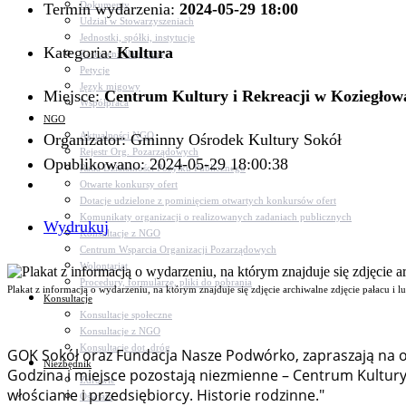
Dokumenty
Termin wydarzenia:
2024-05-29 18:00
Udział w Stowarzyszeniach
Jednostki, spółki, instytucje
Kategoria:
Kultura
Zasłużeni dla gminy
Petycje
Język migowy
Miejsce:
Centrum Kultury i Rekreacji w Koziegłow
Współpraca
NGO
Aktualności NGO
Organizator: Gminny Ośrodek Kultury Sokół
Rejestr Org. Pozarządowych
Opublikowano: 2024-05-29 18:00:38
Rada Działalności Pożytku Publicznego
Otwarte konkursy ofert
Dotacje udzielone z pominięciem otwartych konkursów ofert
Komunikaty organizacji o realizowanych zadaniach publicznych
Wydrukuj
Konsultacje z NGO
Centrum Wsparcia Organizacji Pozarządowych
Wolontariat
Procedury, formularze, pliki do pobrania
Plakat z informacją o wydarzeniu, na którym znajduje się zdjęcie archiwalne zdjęcie pałacu i l
Konsultacje
Konsultacje społeczne
Konsultacje z NGO
Konsultacje dot. dróg
GOK Sokół oraz Fundacja Nasze Podwórko, zapraszają na o
Niezbędnik
Godzina i miejsce pozostają niezmienne – Centrum Kultury i
Zdrowie
włościanie i przedsiębiorcy. Historie rodzinne."
Oświata