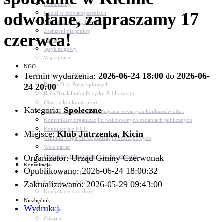
Dokumenty
odwołane, zapraszamy 17
Udział w Stowarzyszeniach
Jednostki, spółki, instytucje
Zasłużeni dla gminy
czerwca!
Petycje
Język migowy
Współpraca
NGO
Termin wydarzenia:
2026-06-24 18:00
do
2026-06-
Aktualności NGO
Rejestr Org. Pozarządowych
24 20:00
Rada Działalności Pożytku Publicznego
Otwarte konkursy ofert
Kategoria:
Społeczne
Dotacje udzielone z pominięciem otwartych konkursów ofert
Komunikaty organizacji o realizowanych zadaniach publicznych
Konsultacje z NGO
Miejsce:
Klub Jutrzenka, Kicin
Centrum Wsparcia Organizacji Pozarządowych
Wolontariat
Organizator: Urząd Gminy Czerwonak
Procedury, formularze, pliki do pobrania
Konsultacje
Opublikowano: 2026-06-24 18:00:32
Konsultacje społeczne
Zaktualizowano: 2026-05-29 09:43:00
Konsultacje z NGO
Konsultacje dot. dróg
Niezbędnik
Wydrukuj
Zdrowie
Oświata