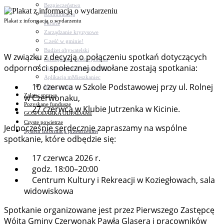
Bezpieczeństwo
Komunikacja
Plakat z informacją o wydarzeniu
Parafie
Zarządzanie kryzysowe
C.ześć w gminie!
Budżet obywatelski
W związku z decyzją o połączeniu spotkań dotyczących
Nieodpłatna pomoc prawna
odporności społecznej odwołane zostają spotkania:
Niezbędnik mieszkańca PDF
Aplikacja mMieszkaniec
10 czerwca w Szkole Podstawowej przy ul. Rolnej
Mapa gminy
Załatw sprawę
w Czerwonaku,
Pozyskane fundusze
27 czerwca w Klubie Jutrzenka w Kicinie.
GOSPODARKA ODPADAMI
Czyste powietrze
Jednocześnie serdecznie zapraszamy na wspólne
System Informacji przestrzennej
spotkanie, które odbędzie się:
17 czerwca 2026 r.
godz. 18:00–20:00
Centrum Kultury i Rekreacji w Koziegłowach, sala
widowiskowa
Spotkanie organizowane jest przez Pierwszego Zastępcę
Wójta Gminy Czerwonak Pawła Glasera i pracowników