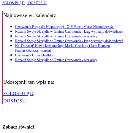
ZGŁOŚ BŁĄD
DOSTOSUJ
Najnowsze
w: kalendarz
Czerwonak Biega dla Niepodległej - XIV Bieg i Marsz Niepodległości
Rozwiń Swoje Skrzydła w Gminie Czerwonak - krąg wymiany doświadczeń
Rozwiń Swoje Skrzydła w Gminie Czerwonak - warsztaty
Rozwiń Swoje Skrzydła w Gminie Czerwonak - krąg wymiany doświadczeń
Nie Dokazuj! Największe przeboje Marka Grechuty i Jana Kantego
Pawluśkiewicza - koncert
Czerwonak Cross Duathlon
Rozwiń Swoje Skrzydła w Gminie Czerwonak - warsztaty
Udostępnij ten wpis na:
ZGŁOŚ BŁĄD
DOSTOSUJ
Zobacz również