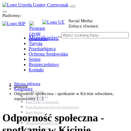
Platformy:
Social Media:
Zobacz również:
Mieszkaniec
Turysta
Przedsiębiorca
Ochrona Środowiska
Senior
Bezpieczeństwo
Kontakt
Strona główna
Samorząd
Kalendarz
Urząd Gminy
Odporność społeczna - spotkanie w Kicinie odwołane,
Kadra zarządcza
zapraszamy [...]
Rada Gminy Czerwonak
Rada Działalności Pożytku Publicznego
Rada Sportu
Odporność społeczna -
Rada Seniorów
Młodzieżowa Rada Gminy
spotkanie w Kicinie
Sołectwa i osiedla