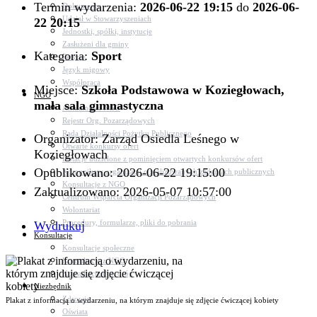
Termin wydarzenia:
2026-06-22 19:15
do
2026-06-
Dokumenty
Udział w Stowarzyszeniach
22 20:15
Jednostki, spółki, instytucje
Zasłużeni dla gminy
Kategoria:
Sport
Petycje
Język migowy
Współpraca
Miejsce:
Szkoła Podstawowa w Koziegłowach,
NGO
mała sala gimnastyczna
Aktualności NGO
Rejestr Org. Pozarządowych
Rada Działalności Pożytku Publicznego
Organizator: Zarząd Osiedla Leśnego w
Otwarte konkursy ofert
Koziegłowach
Dotacje udzielone z pominięciem otwartych konkursów ofert
Opublikowano: 2026-06-22 19:15:00
Komunikaty organizacji o realizowanych zadaniach publicznych
Konsultacje z NGO
Zaktualizowano: 2026-05-07 10:57:00
Centrum Wsparcia Organizacji Pozarządowych
Wolontariat
Procedury, formularze, pliki do pobrania
Wydrukuj
Konsultacje
Konsultacje społeczne
Konsultacje z NGO
Konsultacje dot. dróg
Niezbędnik
Zdrowie
Plakat z informacją o wydarzeniu, na którym znajduje się zdjęcie ćwiczącej kobiety
Oświata