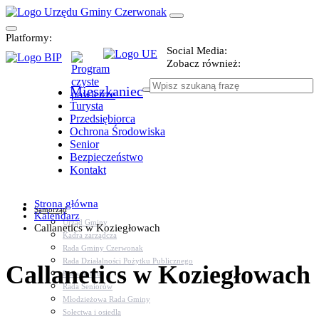
Platformy:
Social Media:
Zobacz również:
Mieszkaniec
Turysta
Przedsiębiorca
Ochrona Środowiska
Senior
Bezpieczeństwo
Kontakt
Strona główna
Samorząd
Kalendarz
Urząd Gminy
Callanetics w Koziegłowach
Kadra zarządcza
Rada Gminy Czerwonak
Rada Działalności Pożytku Publicznego
Callanetics w Koziegłowach
Rada Sportu
Rada Seniorów
Młodzieżowa Rada Gminy
Sołectwa i osiedla