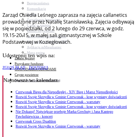
Bezpieczeństwo
Komunikacja
Zarząd Osiedla Leśnego zaprasza na zajęcia callanetics
Parafie
Zarządzanie kryzysowe
prowadzone przez Natalię Stanisławską. Zajęcia odbywają
C.ześć w gminie!
się w poniedziałki, od 2 lutego do 29 czerwca, w godz.
Budżet obywatelski
19.15-20.15, w małej sali gimnastycznej w Szkole
Nieodpłatna pomoc prawna
Podstawowej w Koziegłowach.
Niezbędnik mieszkańca PDF
Aplikacja mMieszkaniec
Mapa gminy
Udostępnij ten wpis na:
Załatw sprawę
Pozyskane fundusze
ZGŁOŚ BŁĄD
DOSTOSUJ
GOSPODARKA ODPADAMI
Czyste powietrze
Najnowsze
w: kalendarz
System Informacji przestrzennej
Czerwonak Biega dla Niepodległej - XIV Bieg i Marsz Niepodległości
Rozwiń Swoje Skrzydła w Gminie Czerwonak - krąg wymiany doświadczeń
Rozwiń Swoje Skrzydła w Gminie Czerwonak - warsztaty
Rozwiń Swoje Skrzydła w Gminie Czerwonak - krąg wymiany doświadczeń
Nie Dokazuj! Największe przeboje Marka Grechuty i Jana Kantego
Pawluśkiewicza - koncert
Czerwonak Cross Duathlon
Rozwiń Swoje Skrzydła w Gminie Czerwonak - warsztaty