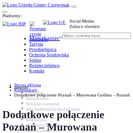
Platformy:
Social Media:
Zobacz również:
Mieszkaniec
Turysta
Przedsiębiorca
Ochrona Środowiska
Senior
Bezpieczeństwo
Kontakt
Strona główna
Samorząd
Komunikaty
Urząd Gminy
Dodatkowe połączenie Poznań – Murowana Goślina – Poznań
Kadra zarządcza
Rada Gminy Czerwonak
Rada Działalności Pożytku Publicznego
Dodatkowe połączenie
Rada Sportu
Rada Seniorów
Poznań – Murowana
Młodzieżowa Rada Gminy
Sołectwa i osiedla