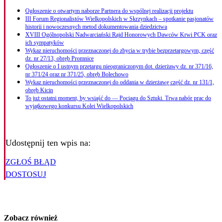
Ogłoszenie o otwartym naborze Partnera do wspólnej realizacji projektu
III Forum Regionalistów Wielkopolskich w Skrzynkach – spotkanie pasjonatów
historii i nowoczesnych metod dokumentowania dziedzictwa
XVIII Ogólnopolski Nadwarciański Rajd Honorowych Dawców Krwi PCK oraz
ich sympatyków
Wykaz nieruchomości przeznaczonej do zbycia w trybie bezprzetargowym, część
dz. nr 27/13, obręb Promnice
Ogłoszenie o I ustnym przetargu nieograniczonym dot. dzierżawy dz. nr 371/16,
nr 371/24 oraz nr 371/25, obręb Bolechowo
Wykaz nieruchomości przeznaczonej do oddania w dzierżawę część dz. nr 131/1,
obręb Kicin
To już ostatni moment, by wsiąść do — Pociągu do Sztuki. Trwa nabór prac do
wyjątkowego konkursu Kolei Wielkopolskich
Udostępnij ten wpis na:
ZGŁOŚ BŁĄD
DOSTOSUJ
Zobacz również