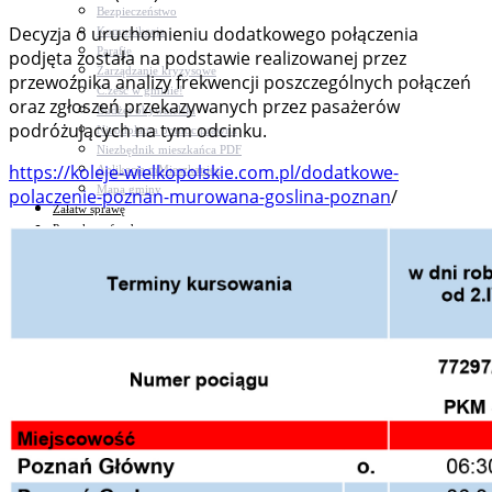
Bezpieczeństwo
Decyzja o uruchomieniu dodatkowego połączenia
Komunikacja
Parafie
podjęta została na podstawie realizowanej przez
Zarządzanie kryzysowe
przewoźnika analizy frekwencji poszczególnych połączeń
C.ześć w gminie!
oraz zgłoszeń przekazywanych przez pasażerów
Budżet obywatelski
podróżujących na tym odcinku.
Nieodpłatna pomoc prawna
Niezbędnik mieszkańca PDF
https://koleje-wielkopolskie.com.pl/dodatkowe-
Aplikacja mMieszkaniec
Mapa gminy
polaczenie-poznan-murowana-goslina-poznan
/
Załatw sprawę
Pozyskane fundusze
GOSPODARKA ODPADAMI
Czyste powietrze
System Informacji przestrzennej