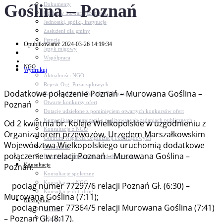
Goślina – Poznań
Dokumenty
Udział w Stowarzyszeniach
Jednostki, spółki, instytucje
Zasłużeni dla gminy
Petycje
Opublikowano: 2024-03-26 14:19:34
Język migowy
Współpraca
NGO
Wydrukuj
Aktualności NGO
Rejestr Org. Pozarządowych
Dodatkowe połączenie Poznań – Murowana Goślina –
Rada Działalności Pożytku Publicznego
Otwarte konkursy ofert
Poznań
Dotacje udzielone z pominięciem otwartych konkursów ofert
Komunikaty organizacji o realizowanych zadaniach publicznych
Od 2 kwietnia br. Koleje Wielkopolskie w uzgodnieniu z
Konsultacje z NGO
Organizatorem przewozów, Urzędem Marszałkowskim
Centrum Wsparcia Organizacji Pozarządowych
Województwa Wielkopolskiego uruchomią dodatkowe
Wolontariat
połączenie w relacji Poznań – Murowana Goślina –
Procedury, formularze, pliki do pobrania
Konsultacje
Poznań:
Konsultacje społeczne
Konsultacje z NGO
pociąg numer 77297/6 relacji Poznań Gł. (6:30) –
Konsultacje dot. dróg
Murowana Goślina (7:11);
Niezbędnik
pociąg numer 77364/5 relacji Murowana Goślina (7:41)
Zdrowie
– Poznań Gł. (8:17).
Oświata