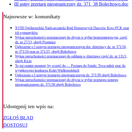
III ustny przetarg nieograniczony dz. 371_38 Bolechowo.doc
Najnowsze
w: komunikaty
XVIII Ogólnopolski Nadwarciański Rajd Honorowych Dawców Krwi PCK oraz
ich sympatyków
Wykaz nieruchomości przeznaczonej do zbycia w trybie bezprzetargowym, część
dz. nr 27/13, obręb Promnice
Ogłoszenie o I ustnym przetargu nieograniczonym dot. dzierżawy dz. nr 371/16,
nr 371/24 oraz nr 371/25, obręb Bolechowo
Wykaz nieruchomości przeznaczonej do oddania w dzierżawę część dz. nr 131/1,
obręb Kicin
To już ostatni moment, by wsiąść do — Pociągu do Sztuki. Trwa nabór prac do
wyjątkowego konkursu Kolei Wielkopolskich
Ogłoszenie o I ustnym przetargu nieograniczonym dz. 371/39 obręb Bolechowo
Wykaz nieruchomości przeznaczonej do zbycia w trybie przetargu ustnego
nieograniczonego dz. 371/30 obręb Bolechowo
Udostępnij ten wpis na:
ZGŁOŚ BŁĄD
DOSTOSUJ