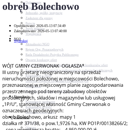
obręb Bolechowo
Dokumenty
Udział w Stowarzyszeniach
Jednostki, spółki, instytucje
Zasłużeni dla gminy
Petycje
Opublikowano: 2026-05-13 07:34:49
Język migowy
Zaktualizowano: 2026-05-13 07:40:00
Współpraca
NGO
Wydrukuj
Aktualności NGO
Rejestr Org. Pozarządowych
Rada Działalności Pożytku Publicznego
Otwarte konkursy ofert
WÓJT GMINY CZERWONAK OGŁASZA*
Dotacje udzielone z pominięciem otwartych konkursów ofert
Komunikaty organizacji o realizowanych zadaniach publicznych
III ustny przetarg nieograniczony na sprzedaż
Konsultacje z NGO
nieruchomości położonej w miejscowości Bolechowo,
Centrum Wsparcia Organizacji Pozarządowych
przeznaczonej w miejscowym planie zagospodarowania
Wolontariat
przestrzennego pod tereny zabudowy obiektów
Procedury, formularze, pliki do pobrania
Konsultacje
produkcyjnych, składów i magazynów lub usługowej
Konsultacje społeczne
„1P/U”, stanowiącej własność Gminy Czerwonak o
Konsultacje z NGO
oznaczeniach geodezyjnych:
Konsultacje dot. dróg
obręb Bolechowo, arkusz mapy 1
Niezbędnik
działka nr 371/38, o pow.1,9726 ha, KW PO1P/00138266/2;
Zdrowie
Oświata
– cena wywoławcza brutto: 4 950 000,00 zł