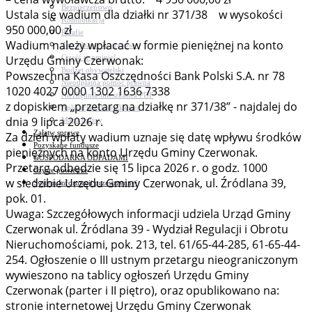
Bezpieczeństwo
Ustala się wadium dla działki nr 371/38 w wysokości
Komunikacja
950 000,00 zł
Parafie
Wadium należy wpłacać w formie pieniężnej na konto
Zarządzanie kryzysowe
C.ześć w gminie!
Urzędu Gminy Czerwonak:
Budżet obywatelski
Powszechna Kasa Oszczędności Bank Polski S.A. nr 78
Nieodpłatna pomoc prawna
1020 4027 0000 1302 1636 7338
Niezbędnik mieszkańca PDF
z dopiskiem „przetarg na działkę nr 371/38” - najdalej do
Aplikacja mMieszkaniec
dnia 9 lipca 2026 r.
Mapa gminy
Załatw sprawę
Za dzień wpłaty wadium uznaje się datę wpływu środków
Pozyskane fundusze
pieniężnych na konto Urzędu Gminy Czerwonak.
GOSPODARKA ODPADAMI
Przetarg odbędzie się 15 lipca 2026 r. o godz. 1000
Czyste powietrze
w siedzibie Urzędu Gminy Czerwonak, ul. Źródlana 39,
System Informacji przestrzennej
pok. 01.
Uwaga: Szczegółowych informacji udziela Urząd Gminy
Czerwonak ul. Źródlana 39 - Wydział Regulacji i Obrotu
Nieruchomościami, pok. 213, tel. 61/65-44-285, 61-65-44-
254. Ogłoszenie o III ustnym przetargu nieograniczonym
wywieszono na tablicy ogłoszeń Urzędu Gminy
Czerwonak (parter i II piętro), oraz opublikowano na:
stronie internetowej Urzędu Gminy Czerwonak