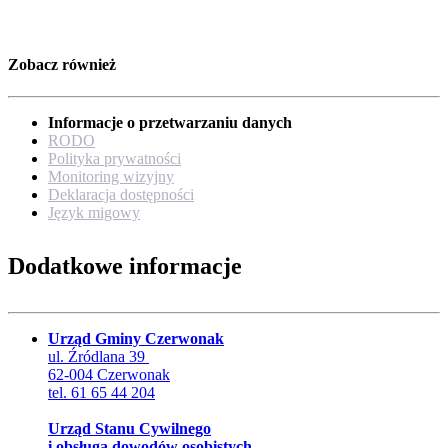
Zobacz również
Informacje o przetwarzaniu danych
RODO
Polityka prywatności
Monitoring wizyjny
Deklaracja dostępności
Język migowy
Dodatkowe informacje
Urząd Gminy Czerwonak
ul. Źródlana 39
62-004 Czerwonak
tel. 61 65 44 204
Urząd Stanu Cywilnego
i obsługa dowodów osobistych