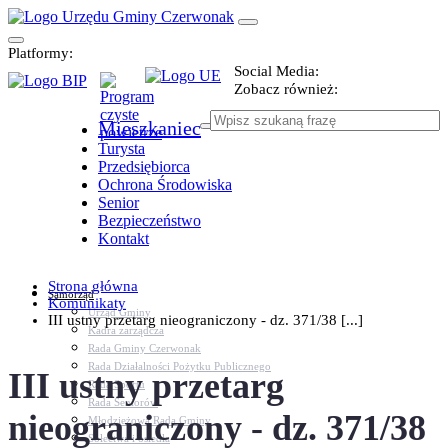
Platformy:
Social Media:
Zobacz również:
Mieszkaniec
Turysta
Przedsiębiorca
Ochrona Środowiska
Senior
Bezpieczeństwo
Kontakt
Strona główna
Samorząd
Komunikaty
Urząd Gminy
III ustny przetarg nieograniczony - dz. 371/38 [...]
Kadra zarządcza
Rada Gminy Czerwonak
Rada Działalności Pożytku Publicznego
III ustny przetarg
Rada Sportu
Rada Seniorów
nieograniczony - dz. 371/38
Młodzieżowa Rada Gminy
Sołectwa i osiedla