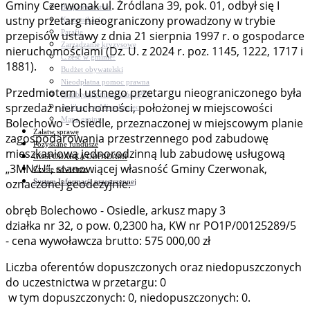
Gminy Czerwonak ul. Źródlana 39, pok. 01, odbył się I
Bezpieczeństwo
ustny przetarg nieograniczony prowadzony w trybie
Komunikacja
Parafie
przepisów ustawy z dnia 21 sierpnia 1997 r. o gospodarce
Zarządzanie kryzysowe
nieruchomościami (Dz. U. z 2024 r. poz. 1145, 1222, 1717 i
C.ześć w gminie!
1881).
Budżet obywatelski
Nieodpłatna pomoc prawna
Przedmiotem I ustnego przetargu nieograniczonego była
Niezbędnik mieszkańca PDF
sprzedaż nieruchomości, położonej w miejscowości
Aplikacja mMieszkaniec
Mapa gminy
Bolechowo - Osiedle, przeznaczonej w miejscowym planie
Załatw sprawę
zagospodarowania przestrzennego pod zabudowę
Pozyskane fundusze
mieszkaniową jednorodzinną lub zabudowę usługową
GOSPODARKA ODPADAMI
„3MN/U”, stanowiącej własność Gminy Czerwonak,
Czyste powietrze
oznaczonej geodezyjnie:
System Informacji przestrzennej
obręb Bolechowo - Osiedle, arkusz mapy 3
działka nr 32, o pow. 0,2300 ha, KW nr PO1P/00125289/5
- cena wywoławcza brutto: 575 000,00 zł
Liczba oferentów dopuszczonych oraz niedopuszczonych
do uczestnictwa w przetargu: 0
w tym dopuszczonych: 0, niedopuszczonych: 0.