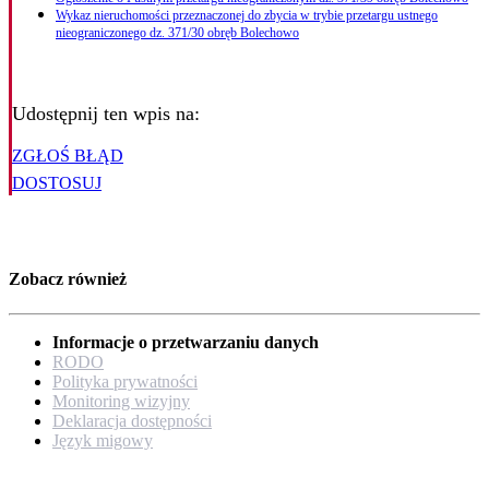
Wykaz nieruchomości przeznaczonej do zbycia w trybie przetargu ustnego
nieograniczonego dz. 371/30 obręb Bolechowo
Udostępnij ten wpis na:
ZGŁOŚ BŁĄD
DOSTOSUJ
Zobacz również
Informacje o przetwarzaniu danych
RODO
Polityka prywatności
Monitoring wizyjny
Deklaracja dostępności
Język migowy