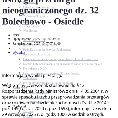
Dokumenty
nieograniczonego dz. 32
Udział w Stowarzyszeniach
Jednostki, spółki, instytucje
Zasłużeni dla gminy
Bolechowo - Osiedle
Petycje
Język migowy
Współpraca
NGO
Opublikowano: 2025-10-07 07:39:10
Aktualności NGO
Zaktualizowano: 2025-10-07 07:41:00
Rejestr Org. Pozarządowych
Rada Działalności Pożytku Publicznego
Wydrukuj
Otwarte konkursy ofert
Dotacje udzielone z pominięciem otwartych konkursów ofert
Komunikaty organizacji o realizowanych zadaniach publicznych
Konsultacje z NGO
Centrum Wsparcia Organizacji Pozarządowych
Informacja o wyniku przetargu
Wolontariat
Procedury, formularze, pliki do pobrania
Wójt Gminy Czerwonak stosownie do § 12
Konsultacje
Rozporządzenia Rady Ministrów z dnia 14.09.2004 r. w
Konsultacje społeczne
sprawie sposobu i trybu przeprowadzania przetargów
Konsultacje z NGO
oraz rokowań na zbycie nieruchomości (Dz. U. z 2014 r.
Konsultacje dot. dróg
Niezbędnik
poz. 1490 oraz z 2020 r. poz. 1698), informuje, że w dniu
Zdrowie
29 września 2025 r. o godz. 1000 w siedzibie Urzędu
Oświata