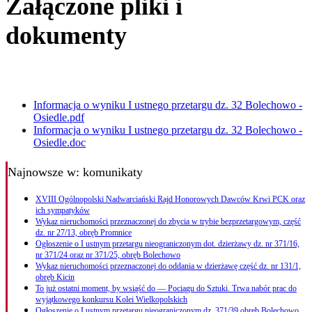
Załączone pliki i
dokumenty
Informacja o wyniku I ustnego przetargu dz. 32 Bolechowo -
Osiedle.pdf
Informacja o wyniku I ustnego przetargu dz. 32 Bolechowo -
Osiedle.doc
Najnowsze
w: komunikaty
XVIII Ogólnopolski Nadwarciański Rajd Honorowych Dawców Krwi PCK oraz
ich sympatyków
Wykaz nieruchomości przeznaczonej do zbycia w trybie bezprzetargowym, część
dz. nr 27/13, obręb Promnice
Ogłoszenie o I ustnym przetargu nieograniczonym dot. dzierżawy dz. nr 371/16,
nr 371/24 oraz nr 371/25, obręb Bolechowo
Wykaz nieruchomości przeznaczonej do oddania w dzierżawę część dz. nr 131/1,
obręb Kicin
To już ostatni moment, by wsiąść do — Pociągu do Sztuki. Trwa nabór prac do
wyjątkowego konkursu Kolei Wielkopolskich
Ogłoszenie o I ustnym przetargu nieograniczonym dz. 371/39 obręb Bolechowo