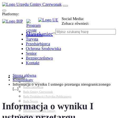
Platformy:
Social Media:
Zobacz również:
Mieszkaniec
Turysta
Przedsiębiorca
Ochrona Środowiska
Senior
Bezpieczeństwo
Kontakt
Strona główna
Samorząd
Komunikaty
Urząd Gminy
Informacja o wyniku I ustnego przetargu nieograniczonego
Kadra zarządcza
[...]
Rada Gminy Czerwonak
Rada Działalności Pożytku Publicznego
Rada Sportu
Informacja o wyniku I
Rada Seniorów
Młodzieżowa Rada Gminy
ustnego przetargu
Sołectwa i osiedla