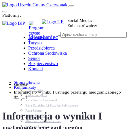
Platformy:
Social Media:
Zobacz również:
Mieszkaniec
Turysta
Przedsiębiorca
Ochrona Środowiska
Senior
Bezpieczeństwo
Kontakt
Strona główna
Samorząd
Komunikaty
Urząd Gminy
Informacja o wyniku I ustnego przetargu nieograniczonego
Kadra zarządcza
dz. [...]
Rada Gminy Czerwonak
Rada Działalności Pożytku Publicznego
Rada Sportu
Informacja o wyniku I
Rada Seniorów
Młodzieżowa Rada Gminy
ustnego przetargu
Sołectwa i osiedla