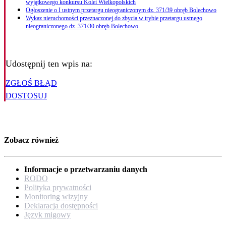
wyjątkowego konkursu Kolei Wielkopolskich
Ogłoszenie o I ustnym przetargu nieograniczonym dz. 371/39 obręb Bolechowo
Wykaz nieruchomości przeznaczonej do zbycia w trybie przetargu ustnego
nieograniczonego dz. 371/30 obręb Bolechowo
Udostępnij ten wpis na:
ZGŁOŚ BŁĄD
DOSTOSUJ
Zobacz również
Informacje o przetwarzaniu danych
RODO
Polityka prywatności
Monitoring wizyjny
Deklaracja dostępności
Język migowy