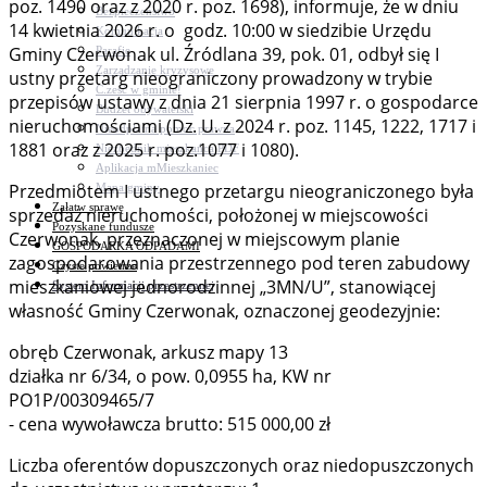
poz. 1490 oraz z 2020 r. poz. 1698), informuje, że w dniu
Bezpieczeństwo
14 kwietnia 2026 r. o godz. 10:00 w siedzibie Urzędu
Komunikacja
Gminy Czerwonak ul. Źródlana 39, pok. 01, odbył się I
Parafie
Zarządzanie kryzysowe
ustny przetarg nieograniczony prowadzony w trybie
C.ześć w gminie!
przepisów ustawy z dnia 21 sierpnia 1997 r. o gospodarce
Budżet obywatelski
nieruchomościami (Dz. U. z 2024 r. poz. 1145, 1222, 1717 i
Nieodpłatna pomoc prawna
1881 oraz z 2025 r. poz.1077 i 1080).
Niezbędnik mieszkańca PDF
Aplikacja mMieszkaniec
Przedmiotem I ustnego przetargu nieograniczonego była
Mapa gminy
Załatw sprawę
sprzedaż nieruchomości, położonej w miejscowości
Pozyskane fundusze
Czerwonak, przeznaczonej w miejscowym planie
GOSPODARKA ODPADAMI
zagospodarowania przestrzennego pod teren zabudowy
Czyste powietrze
mieszkaniowej jednorodzinnej „3MN/U”, stanowiącej
System Informacji przestrzennej
własność Gminy Czerwonak, oznaczonej geodezyjnie:
obręb Czerwonak, arkusz mapy 13
działka nr 6/34, o pow. 0,0955 ha, KW nr
PO1P/00309465/7
- cena wywoławcza brutto: 515 000,00 zł
Liczba oferentów dopuszczonych oraz niedopuszczonych