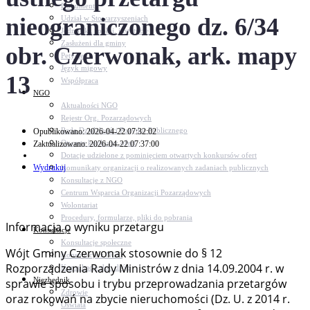
Dokumenty
nieograniczonego dz. 6/34
Udział w Stowarzyszeniach
Jednostki, spółki, instytucje
Zasłużeni dla gminy
obr. Czerwonak, ark. mapy
Petycje
Język migowy
13
Współpraca
NGO
Aktualności NGO
Rejestr Org. Pozarządowych
Rada Działalności Pożytku Publicznego
Opublikowano: 2026-04-22 07:32:02
Otwarte konkursy ofert
Zaktualizowano: 2026-04-22 07:37:00
Dotacje udzielone z pominięciem otwartych konkursów ofert
Wydrukuj
Komunikaty organizacji o realizowanych zadaniach publicznych
Konsultacje z NGO
Centrum Wsparcia Organizacji Pozarządowych
Wolontariat
Procedury, formularze, pliki do pobrania
Informacja o wyniku przetargu
Konsultacje
Konsultacje społeczne
Wójt Gminy Czerwonak stosownie do § 12
Konsultacje z NGO
Rozporządzenia Rady Ministrów z dnia 14.09.2004 r. w
Konsultacje dot. dróg
Niezbędnik
sprawie sposobu i trybu przeprowadzania przetargów
Zdrowie
oraz rokowań na zbycie nieruchomości (Dz. U. z 2014 r.
Oświata