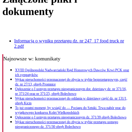
dokumenty
Informacja o wyniku przetargu dz. nr 247_17 food truck nr
2.pdf
Najnowsze
w: komunikaty
XVIII Ogólnopolski Nadwarciański Rajd Honorowych Dawców Krwi PCK oraz
ich sympatyków
Wykaz nieruchomości przeznaczonej do zbycia w trybie bezprzetargowym, część
dz. nr 27/13, obręb Promnice
Ogłoszenie o I ustnym przetargu nieograniczonym dot. dzierżawy dz. nr 371/16,
nr 371/24 oraz nr 371/25, obręb Bolechowo
Wykaz nieruchomości przeznaczonej do oddania w dzierżawę część dz. nr 131/1,
obręb Kicin
To już ostatni moment, by wsiąść do — Pociągu do Sztuki. Trwa nabór prac do
wyjątkowego konkursu Kolei Wielkopolskich
Ogłoszenie o I ustnym przetargu nieograniczonym dz. 371/39 obręb Bolechowo
Wykaz nieruchomości przeznaczonej do zbycia w trybie przetargu ustnego
nieograniczonego dz. 371/30 obręb Bolechowo