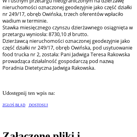
W I ustnym przetargu nieograniczonym na dzierżawę
nieruchomości oznaczonej geodezyjnie jako część działki
nr 249/17, obręb Owińska, trzech oferentów wpłaciło
wadium w terminie.
Stawka miesięcznego czynszu dzierżawnego osiągnięta w
przetargu wyniosła: 8730,10 zł brutto.
Dzierżawcą nieruchomości oznaczonej geodezyjnie jako
część działki nr 249/17, obręb Owińska, pod usytuowanie
food trucka nr 2, została: Pani Jadwiga Teresa Rakowska
prowadząca działalność gospodarczą pod nazwą
Poradnia Dietetyczna Jadwiga Rakowska.
Udostępnij ten wpis na:
ZGŁOŚ BŁĄD
DOSTOSUJ
Załączone pliki i