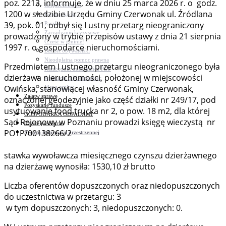
poz. 2213, informuje, że w dniu 25 marca 2026 r. o godz.
Bezpieczeństwo
1200 w siedzibie Urzędu Gminy Czerwonak ul. Źródlana
Komunikacja
39, pok. 01, odbył się I ustny przetarg nieograniczony
Parafie
Zarządzanie kryzysowe
prowadzony w trybie przepisów ustawy z dnia 21 sierpnia
C.ześć w gminie!
1997 r. o gospodarce nieruchomościami.
Budżet obywatelski
Nieodpłatna pomoc prawna
Przedmiotem I ustnego przetargu nieograniczonego była
Niezbędnik mieszkańca PDF
dzierżawa nieruchomości, położonej w miejscowości
Aplikacja mMieszkaniec
Owińska, stanowiącej własność Gminy Czerwonak,
Mapa gminy
Załatw sprawę
oznaczonej geodezyjnie jako część działki nr 249/17, pod
Pozyskane fundusze
usytuowanie food trucka nr 2, o pow. 18 m2, dla której
GOSPODARKA ODPADAMI
Sąd Rejonowy w Poznaniu prowadzi księgę wieczystą nr
Czyste powietrze
PO1P/00138266/2
System Informacji przestrzennej
stawka wywoławcza miesięcznego czynszu dzierżawnego
na dzierżawę wynosiła: 1530,10 zł brutto
Liczba oferentów dopuszczonych oraz niedopuszczonych
do uczestnictwa w przetargu: 3
w tym dopuszczonych: 3, niedopuszczonych: 0.