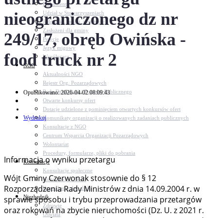
Dokumenty
nieograniczonego dz nr
Udział w Stowarzyszeniach
Jednostki, spółki, instytucje
Zasłużeni dla gminy
249/17, obręb Owińska -
Petycje
Język migowy
food truck nr 2
Współpraca
NGO
Aktualności NGO
Rejestr Org. Pozarządowych
Rada Działalności Pożytku Publicznego
Opublikowano: 2026-04-02 08:09:43
Otwarte konkursy ofert
Dotacje udzielone z pominięciem otwartych konkursów ofert
Wydrukuj
Komunikaty organizacji o realizowanych zadaniach publicznych
Konsultacje z NGO
Centrum Wsparcia Organizacji Pozarządowych
Wolontariat
Procedury, formularze, pliki do pobrania
Informacja o wyniku przetargu
Konsultacje
Konsultacje społeczne
Wójt Gminy Czerwonak stosownie do § 12
Konsultacje z NGO
Rozporządzenia Rady Ministrów z dnia 14.09.2004 r. w
Konsultacje dot. dróg
Niezbędnik
sprawie sposobu i trybu przeprowadzania przetargów
Zdrowie
oraz rokowań na zbycie nieruchomości (Dz. U. z 2021 r.
Oświata