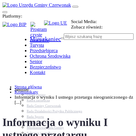
Platformy:
Social Media:
Zobacz również:
Mieszkaniec
Turysta
Przedsiębiorca
Ochrona Środowiska
Senior
Bezpieczeństwo
Kontakt
Strona główna
Samorząd
Komunikaty
Urząd Gminy
Informacja o wyniku I ustnego przetargu nieograniczonego dz
Kadra zarządcza
[...]
Rada Gminy Czerwonak
Rada Działalności Pożytku Publicznego
Rada Sportu
Informacja o wyniku I
Rada Seniorów
Młodzieżowa Rada Gminy
ustnego przetargu
Sołectwa i osiedla