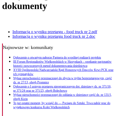
dokumenty
Informacja o wyniku przetargu - food truck nr 2.pdf
Informacja o wyniku przetargu food truck nr 2.doc
Najnowsze
w: komunikaty
Ogłoszenie o otwartym naborze Partnera do wspólnej realizacji projektu
III Forum Regionalistów Wielkopolskich w Skrzynkach – spotkanie pasjonatów
historii i nowoczesnych metod dokumentowania dziedzictwa
XVIII Ogólnopolski Nadwarciański Rajd Honorowych Dawców Krwi PCK oraz
ich sympatyków
Wykaz nieruchomości przeznaczonej do zbycia w trybie bezprzetargowym, część
dz. nr 27/13, obręb Promnice
Ogłoszenie o I ustnym przetargu nieograniczonym dot. dzierżawy dz. nr 371/16,
nr 371/24 oraz nr 371/25, obręb Bolechowo
Wykaz nieruchomości przeznaczonej do oddania w dzierżawę część dz. nr 131/1,
obręb Kicin
To już ostatni moment, by wsiąść do — Pociągu do Sztuki. Trwa nabór prac do
wyjątkowego konkursu Kolei Wielkopolskich