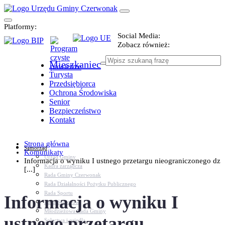
Platformy:
Social Media:
Zobacz również:
Mieszkaniec
Turysta
Przedsiębiorca
Ochrona Środowiska
Senior
Bezpieczeństwo
Kontakt
Strona główna
Samorząd
Komunikaty
Urząd Gminy
Informacja o wyniku I ustnego przetargu nieograniczonego dz
Kadra zarządcza
[...]
Rada Gminy Czerwonak
Rada Działalności Pożytku Publicznego
Rada Sportu
Informacja o wyniku I
Rada Seniorów
Młodzieżowa Rada Gminy
ustnego przetargu
Sołectwa i osiedla