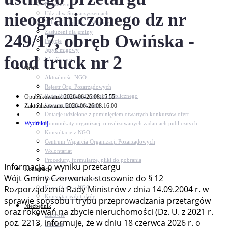
Dokumenty
nieograniczonego dz nr
Udział w Stowarzyszeniach
Jednostki, spółki, instytucje
Zasłużeni dla gminy
249/17, obręb Owińska -
Petycje
Język migowy
food truck nr 2
Współpraca
NGO
Aktualności NGO
Rejestr Org. Pozarządowych
Rada Działalności Pożytku Publicznego
Opublikowano: 2026-06-26 08:15:55
Otwarte konkursy ofert
Zaktualizowano: 2026-06-26 08:16:00
Dotacje udzielone z pominięciem otwartych konkursów ofert
Wydrukuj
Komunikaty organizacji o realizowanych zadaniach publicznych
Konsultacje z NGO
Centrum Wsparcia Organizacji Pozarządowych
Wolontariat
Procedury, formularze, pliki do pobrania
Informacja o wyniku przetargu
Konsultacje
Wójt Gminy Czerwonak stosownie do § 12
Konsultacje społeczne
Rozporządzenia Rady Ministrów z dnia 14.09.2004 r. w
Konsultacje z NGO
Konsultacje dot. dróg
sprawie sposobu i trybu przeprowadzania przetargów
Niezbędnik
oraz rokowań na zbycie nieruchomości (Dz. U. z 2021 r.
Zdrowie
poz. 2213, informuje, że w dniu 18 czerwca 2026 r. o
Oświata