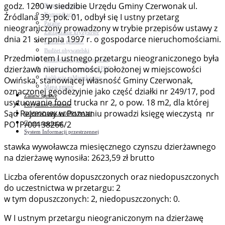
godz. 1200 w siedzibie Urzędu Gminy Czerwonak ul.
Bezpieczeństwo
Komunikacja
Źródlana 39, pok. 01, odbył się I ustny przetarg
Parafie
nieograniczony prowadzony w trybie przepisów ustawy z
Zarządzanie kryzysowe
dnia 21 sierpnia 1997 r. o gospodarce nieruchomościami.
C.ześć w gminie!
Budżet obywatelski
Przedmiotem I ustnego przetargu nieograniczonego była
Nieodpłatna pomoc prawna
dzierżawa nieruchomości, położonej w miejscowości
Niezbędnik mieszkańca PDF
Aplikacja mMieszkaniec
Owińska, stanowiącej własność Gminy Czerwonak,
Mapa gminy
oznaczonej geodezyjnie jako część działki nr 249/17, pod
Załatw sprawę
usytuowanie food trucka nr 2, o pow. 18 m2, dla której
Pozyskane fundusze
Sąd Rejonowy w Poznaniu prowadzi księgę wieczystą nr
GOSPODARKA ODPADAMI
PO1P/00138266/2
Czyste powietrze
System Informacji przestrzennej
stawka wywoławcza miesięcznego czynszu dzierżawnego
na dzierżawę wynosiła: 2623,59 zł brutto
Liczba oferentów dopuszczonych oraz niedopuszczonych
do uczestnictwa w przetargu: 2
w tym dopuszczonych: 2, niedopuszczonych: 0.
W I ustnym przetargu nieograniczonym na dzierżawę