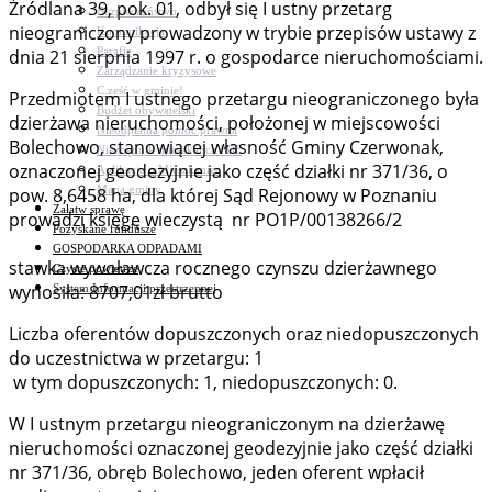
Źródlana 39, pok. 01, odbył się I ustny przetarg
Bezpieczeństwo
nieograniczony prowadzony w trybie przepisów ustawy z
Komunikacja
Parafie
dnia 21 sierpnia 1997 r. o gospodarce nieruchomościami.
Zarządzanie kryzysowe
C.ześć w gminie!
Przedmiotem I ustnego przetargu nieograniczonego była
Budżet obywatelski
dzierżawa nieruchomości, położonej w miejscowości
Nieodpłatna pomoc prawna
Bolechowo, stanowiącej własność Gminy Czerwonak,
Niezbędnik mieszkańca PDF
oznaczonej geodezyjnie jako część działki nr 371/36, o
Aplikacja mMieszkaniec
Mapa gminy
pow. 8,6458 ha, dla której Sąd Rejonowy w Poznaniu
Załatw sprawę
prowadzi księgę wieczystą nr PO1P/00138266/2
Pozyskane fundusze
GOSPODARKA ODPADAMI
stawka wywoławcza rocznego czynszu dzierżawnego
Czyste powietrze
wynosiła: 8707,01zł brutto
System Informacji przestrzennej
Liczba oferentów dopuszczonych oraz niedopuszczonych
do uczestnictwa w przetargu: 1
w tym dopuszczonych: 1, niedopuszczonych: 0.
W I ustnym przetargu nieograniczonym na dzierżawę
nieruchomości oznaczonej geodezyjnie jako część działki
nr 371/36, obręb Bolechowo, jeden oferent wpłacił