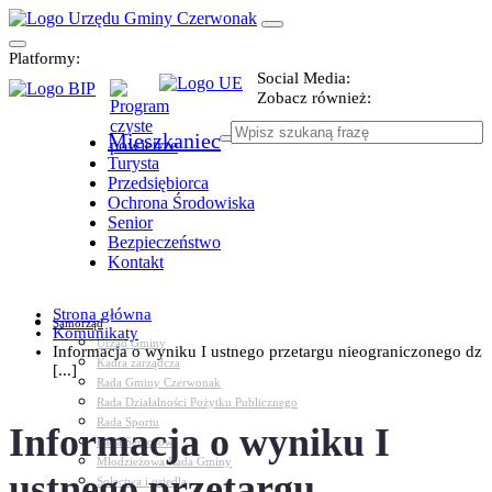
Platformy:
Social Media:
Zobacz również:
Mieszkaniec
Turysta
Przedsiębiorca
Ochrona Środowiska
Senior
Bezpieczeństwo
Kontakt
Strona główna
Samorząd
Komunikaty
Urząd Gminy
Informacja o wyniku I ustnego przetargu nieograniczonego dz
Kadra zarządcza
[...]
Rada Gminy Czerwonak
Rada Działalności Pożytku Publicznego
Rada Sportu
Informacja o wyniku I
Rada Seniorów
Młodzieżowa Rada Gminy
ustnego przetargu
Sołectwa i osiedla