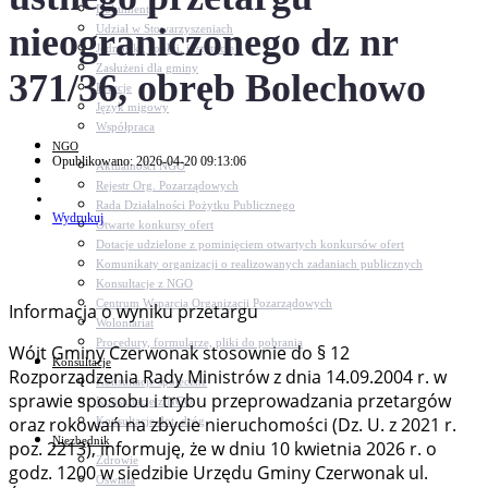
Dokumenty
nieograniczonego dz nr
Udział w Stowarzyszeniach
Jednostki, spółki, instytucje
Zasłużeni dla gminy
371/36, obręb Bolechowo
Petycje
Język migowy
Współpraca
NGO
Opublikowano: 2026-04-20 09:13:06
Aktualności NGO
Rejestr Org. Pozarządowych
Rada Działalności Pożytku Publicznego
Wydrukuj
Otwarte konkursy ofert
Dotacje udzielone z pominięciem otwartych konkursów ofert
Komunikaty organizacji o realizowanych zadaniach publicznych
Konsultacje z NGO
Centrum Wsparcia Organizacji Pozarządowych
Informacja o wyniku przetargu
Wolontariat
Procedury, formularze, pliki do pobrania
Wójt Gminy Czerwonak stosownie do § 12
Konsultacje
Rozporządzenia Rady Ministrów z dnia 14.09.2004 r. w
Konsultacje społeczne
sprawie sposobu i trybu przeprowadzania przetargów
Konsultacje z NGO
oraz rokowań na zbycie nieruchomości (Dz. U. z 2021 r.
Konsultacje dot. dróg
Niezbędnik
poz. 2213), informuję, że w dniu 10 kwietnia 2026 r. o
Zdrowie
godz. 1200 w siedzibie Urzędu Gminy Czerwonak ul.
Oświata