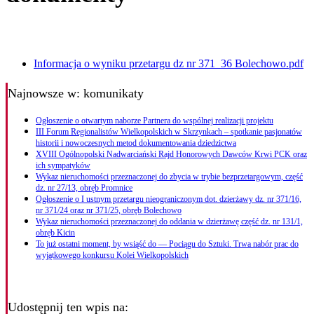
Informacja o wyniku przetargu dz nr 371_36 Bolechowo.pdf
Najnowsze
w: komunikaty
Ogłoszenie o otwartym naborze Partnera do wspólnej realizacji projektu
III Forum Regionalistów Wielkopolskich w Skrzynkach – spotkanie pasjonatów
historii i nowoczesnych metod dokumentowania dziedzictwa
XVIII Ogólnopolski Nadwarciański Rajd Honorowych Dawców Krwi PCK oraz
ich sympatyków
Wykaz nieruchomości przeznaczonej do zbycia w trybie bezprzetargowym, część
dz. nr 27/13, obręb Promnice
Ogłoszenie o I ustnym przetargu nieograniczonym dot. dzierżawy dz. nr 371/16,
nr 371/24 oraz nr 371/25, obręb Bolechowo
Wykaz nieruchomości przeznaczonej do oddania w dzierżawę część dz. nr 131/1,
obręb Kicin
To już ostatni moment, by wsiąść do — Pociągu do Sztuki. Trwa nabór prac do
wyjątkowego konkursu Kolei Wielkopolskich
Udostępnij ten wpis na: