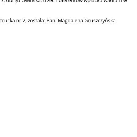
17, obręb Owińska, trzech oferentów wpłaciło wadium w
trucka nr 2, została: Pani Magdalena Gruszczyńska