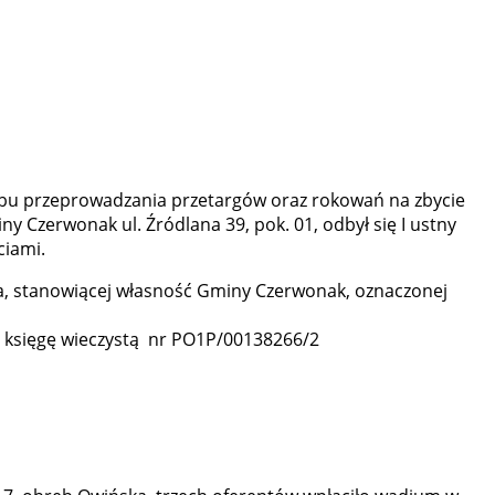
rybu przeprowadzania przetargów oraz rokowań na zbycie
ny Czerwonak ul. Źródlana 39, pok. 01, odbył się I ustny
ciami.
a, stanowiącej własność Gminy Czerwonak, oznaczonej
zi księgę wieczystą nr PO1P/00138266/2