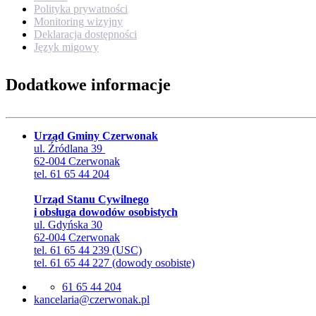
Polityka prywatności
Monitoring wizyjny
Deklaracja dostępności
Język migowy
Dodatkowe informacje
Urząd Gminy Czerwonak
ul. Źródlana 39
62-004 Czerwonak
tel. 61 65 44 204
Urząd Stanu Cywilnego
i obsługa dowodów osobistych
ul. Gdyńska 30
62-004 Czerwonak
tel. 61 65 44 239 (USC)
tel. 61 65 44 227 (dowody osobiste)
61 65 44 204
lp.kanowrezc@airalecnak