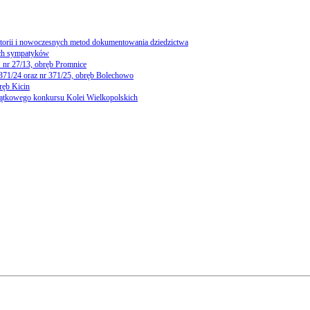
storii i nowoczesnych metod dokumentowania dziedzictwa
ch sympatyków
 nr 27/13, obręb Promnice
 371/24 oraz nr 371/25, obręb Bolechowo
ręb Kicin
yjątkowego konkursu Kolei Wielkopolskich