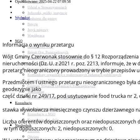
Opublikowano: 2025-04-22 07:09:58
Dokumenty
Udział w Stowarzyszeniach
Jednostki, spółki, instytucje
Wydrukuj
Zasłużeni dla gminy
Petycje
Język migowy
Współpraca
NGO
Informacja o wyniku przetargu
Aktualności NGO
Rejestr Org. Pozarządowych
Wójt Gminy Czerwonak stosownie do § 12 Rozporządzenia R
Rada Działalności Pożytku Publicznego
nieruchomości (Dz. U. z 2021 r. poz. 2213, informuje, że w 
Otwarte konkursy ofert
przetarg nieograniczony prowadzony w trybie przepisów u
Dotacje udzielone z pominięciem otwartych konkursów ofert
Komunikaty organizacji o realizowanych zadaniach publicznych
Konsultacje z NGO
Przedmiotem I ustnego przetargu nieograniczonego była 
Centrum Wsparcia Organizacji Pozarządowych
geodezyjnie jako
Wolontariat
część działki nr 249/17, pod usytuowanie food trucka nr 
Procedury, formularze, pliki do pobrania
Konsultacje
stawka wywoławcza miesięcznego czynszu dzierżawnego na 
Konsultacje społeczne
Konsultacje z NGO
Konsultacje dot. dróg
Liczba oferentów dopuszczonych oraz niedopuszczonych do
Niezbędnik
w tym dopuszczonych: 2, niedopuszczonych: 0.
Zdrowie
Oświata