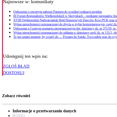
Najnowsze
w: komunikaty
Ogłoszenie o otwartym naborze Partnera do wspólnej realizacji projektu
III Forum Regionalistów Wielkopolskich w Skrzynkach – spotkanie pasjonatów hi
XVIII Ogólnopolski Nadwarciański Rajd Honorowych Dawców Krwi PCK oraz i
Wykaz nieruchomości przeznaczonej do zbycia w trybie bezprzetargowym, część dz.
Ogłoszenie o I ustnym przetargu nieograniczonym dot. dzierżawy dz. nr 371/16, nr
Wykaz nieruchomości przeznaczonej do oddania w dzierżawę część dz. nr 131/1, ob
To już ostatni moment, by wsiąść do — Pociągu do Sztuki. Trwa nabór prac do w
Udostępnij ten wpis na:
ZGŁOŚ BŁĄD
DOSTOSUJ
Zobacz również
Informacje o przetwarzaniu danych
RODO