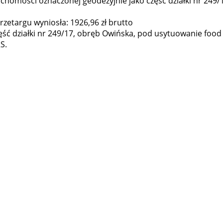
homości oznaczonej geodezyjnie jako część działki nr 249/
zetargu wyniosła: 1926,96 zł brutto
ść działki nr 249/17, obręb Owińska, pod usytuowanie food 
S.