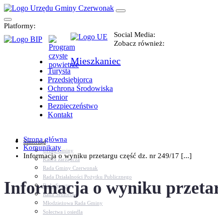
Platformy:
Social Media:
Zobacz również:
Mieszkaniec
Turysta
Przedsiębiorca
Ochrona Środowiska
Senior
Bezpieczeństwo
Kontakt
Strona główna
Samorząd
Komunikaty
Urząd Gminy
Informacja o wyniku przetargu część dz. nr 249/17 [...]
Kadra zarządcza
Rada Gminy Czerwonak
Rada Działalności Pożytku Publicznego
Informacja o wyniku przetar
Rada Sportu
Rada Seniorów
Młodzieżowa Rada Gminy
Sołectwa i osiedla