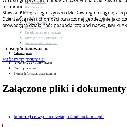
W I ustnym przetargu nieograniczonym na dzierżawę nieruc
Bezpieczeństwo
terminie.
Komunikacja
Stawka miesięcznego czynszu dzierżawnego osiągnięta w pr
Parafie
Zarządzanie kryzysowe
Dzierżawcą nieruchomości oznaczonej geodezyjnie jako czę
C.ześć w gminie!
prowadząca działalność gospodarczą pod nazwą J&M PEAR
Budżet obywatelski
Nieodpłatna pomoc prawna
Niezbędnik mieszkańca PDF
Aplikacja mMieszkaniec
Udostępnij ten wpis na:
Mapa gminy
Załatw sprawę
Pozyskane fundusze
ZGŁOŚ BŁĄD
DOSTOSUJ
GOSPODARKA ODPADAMI
Czyste powietrze
System Informacji przestrzennej
Załączone pliki i dokumenty
Informacja o wyniku przetargu food truck nr 2.pdf