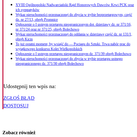
XVIII Ogólnopolski Nadwarciański Rajd Honorowych Dawców Krwi PCK oraz
ich sympatyków
Wykaz nieruchomości przeznaczonej do zbycia w trybie bezprzetargowym, część
dz. nr 27/13, obręb Promnice
Ogłoszenie o I ustnym przetargu nieograniczonym dot. dzierżawy dz. nr 371/16,
nr 371/24 oraz nr 371/25, obręb Bolechowo
Wykaz nieruchomości przeznaczonej do oddania w dzierżawę część dz. nr 131/1,
obręb Kicin
To już ostatni moment, by wsiąść do — Pociągu do Sztuki. Trwa nabór prac do
wyjątkowego konkursu Kolei Wielkopolskich
Ogłoszenie o I ustnym przetargu nieograniczonym dz. 371/39 obręb Bolechowo
Wykaz nieruchomości przeznaczonej do zbycia w trybie przetargu ustnego
nieograniczonego dz. 371/30 obręb Bolechowo
Udostępnij ten wpis na:
ZGŁOŚ BŁĄD
DOSTOSUJ
Zobacz również