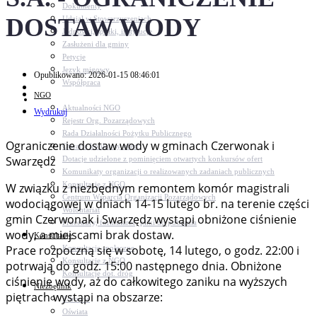
Dokumenty
DOSTAW WODY
Udział w Stowarzyszeniach
Jednostki, spółki, instytucje
Zasłużeni dla gminy
Petycje
Język migowy
Opublikowano: 2026-01-15 08:46:01
Współpraca
NGO
Aktualności NGO
Wydrukuj
Rejestr Org. Pozarządowych
Rada Działalności Pożytku Publicznego
Ograniczenie dostaw wody w gminach Czerwonak i
Otwarte konkursy ofert
Swarzędz
Dotacje udzielone z pominięciem otwartych konkursów ofert
Komunikaty organizacji o realizowanych zadaniach publicznych
Konsultacje z NGO
W związku z niezbędnym remontem komór magistrali
Centrum Wsparcia Organizacji Pozarządowych
wodociągowej w dniach 14-15 lutego br. na terenie części
Wolontariat
gmin Czerwonak i Swarzędz wystąpi obniżone ciśnienie
Procedury, formularze, pliki do pobrania
wody, a miejscami brak dostaw.
Konsultacje
Prace rozpoczną się w sobotę, 14 lutego, o godz. 22:00 i
Konsultacje społeczne
Konsultacje z NGO
potrwają do godz. 15:00 następnego dnia. Obniżone
Konsultacje dot. dróg
ciśnienie wody, aż do całkowitego zaniku na wyższych
Niezbędnik
piętrach wystąpi na obszarze:
Zdrowie
Oświata