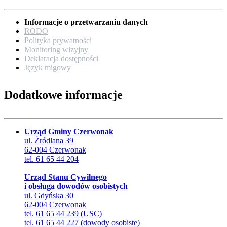
Informacje o przetwarzaniu danych
RODO
Polityka prywatności
Monitoring wizyjny
Deklaracja dostępności
Język migowy
Dodatkowe informacje
Urząd Gminy Czerwonak
ul. Źródlana 39
62-004 Czerwonak
tel. 61 65 44 204
Urząd Stanu Cywilnego
i obsługa dowodów osobistych
ul. Gdyńska 30
62-004 Czerwonak
tel. 61 65 44 239 (USC)
tel. 61 65 44 227 (dowody osobiste)