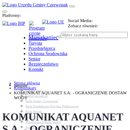
Platformy:
Social Media:
Zobacz również:
Mieszkaniec
Turysta
Przedsiębiorca
Ochrona Środowiska
Senior
Bezpieczeństwo
Kontakt
Strona główna
Samorząd
Komunikaty
Urząd Gminy
KOMUNIKAT AQUANET S.A. - OGRANICZENIE DOSTAW
Kadra zarządcza
WODY
Rada Gminy Czerwonak
Rada Działalności Pożytku Publicznego
Rada Sportu
KOMUNIKAT AQUANET
Rada Seniorów
Młodzieżowa Rada Gminy
S.A. - OGRANICZENIE
Sołectwa i osiedla