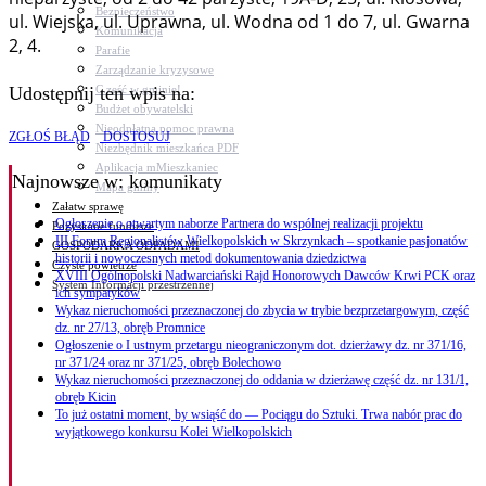
Bezpieczeństwo
ul. Wiejska, ul. Uprawna, ul. Wodna od 1 do 7, ul. Gwarna
Komunikacja
2, 4.
Parafie
Zarządzanie kryzysowe
C.ześć w gminie!
Udostępnij ten wpis na:
Budżet obywatelski
Nieodpłatna pomoc prawna
ZGŁOŚ BŁĄD
DOSTOSUJ
Niezbędnik mieszkańca PDF
Aplikacja mMieszkaniec
Najnowsze
w: komunikaty
Mapa gminy
Załatw sprawę
Ogłoszenie o otwartym naborze Partnera do wspólnej realizacji projektu
Pozyskane fundusze
III Forum Regionalistów Wielkopolskich w Skrzynkach – spotkanie pasjonatów
GOSPODARKA ODPADAMI
historii i nowoczesnych metod dokumentowania dziedzictwa
Czyste powietrze
XVIII Ogólnopolski Nadwarciański Rajd Honorowych Dawców Krwi PCK oraz
System Informacji przestrzennej
ich sympatyków
Wykaz nieruchomości przeznaczonej do zbycia w trybie bezprzetargowym, część
dz. nr 27/13, obręb Promnice
Ogłoszenie o I ustnym przetargu nieograniczonym dot. dzierżawy dz. nr 371/16,
nr 371/24 oraz nr 371/25, obręb Bolechowo
Wykaz nieruchomości przeznaczonej do oddania w dzierżawę część dz. nr 131/1,
obręb Kicin
To już ostatni moment, by wsiąść do — Pociągu do Sztuki. Trwa nabór prac do
wyjątkowego konkursu Kolei Wielkopolskich