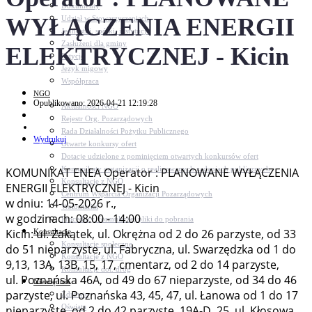
Dokumenty
WYŁĄCZENIA ENERGII
Udział w Stowarzyszeniach
Jednostki, spółki, instytucje
Zasłużeni dla gminy
ELEKTRYCZNEJ - Kicin
Petycje
Język migowy
Współpraca
NGO
Opublikowano: 2026-04-21 12:19:28
Aktualności NGO
Rejestr Org. Pozarządowych
Rada Działalności Pożytku Publicznego
Wydrukuj
Otwarte konkursy ofert
Dotacje udzielone z pominięciem otwartych konkursów ofert
Komunikaty organizacji o realizowanych zadaniach publicznych
KOMUNIKAT ENEA Operator : PLANOWANE WYŁĄCZENIA
Konsultacje z NGO
ENERGII ELEKTRYCZNEJ - Kicin
Centrum Wsparcia Organizacji Pozarządowych
w dniu: 14-05-2026 r.,
Wolontariat
w godzinach: 08:00 - 14:00
Procedury, formularze, pliki do pobrania
Kicin: ul. Zakątek, ul. Okrężna od 2 do 26 parzyste, od 33
Konsultacje
Konsultacje społeczne
do 51 nieparzyste, ul. Fabryczna, ul. Swarzędzka od 1 do
Konsultacje z NGO
9,13, 13A, 13B, 15, 17, cmentarz, od 2 do 14 parzyste,
Konsultacje dot. dróg
ul. Poznańska 46A, od 49 do 67 nieparzyste, od 34 do 46
Niezbędnik
parzyste, ul. Poznańska 43, 45, 47, ul. Łanowa od 1 do 17
Zdrowie
Oświata
nieparzyste, od 2 do 42 parzyste, 19A-D, 25, ul. Kłosowa,