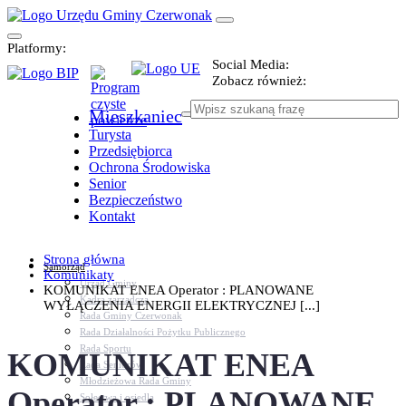
Platformy:
Social Media:
Zobacz również:
Mieszkaniec
Turysta
Przedsiębiorca
Ochrona Środowiska
Senior
Bezpieczeństwo
Kontakt
Strona główna
Samorząd
Komunikaty
Urząd Gminy
KOMUNIKAT ENEA Operator : PLANOWANE
Kadra zarządcza
WYŁĄCZENIA ENERGII ELEKTRYCZNEJ [...]
Rada Gminy Czerwonak
Rada Działalności Pożytku Publicznego
Rada Sportu
KOMUNIKAT ENEA
Rada Seniorów
Młodzieżowa Rada Gminy
Operator : PLANOWANE
Sołectwa i osiedla