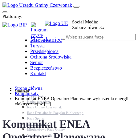
Platformy:
Social Media:
Zobacz również:
Mieszkaniec
Turysta
Przedsiębiorca
Ochrona Środowiska
Senior
Bezpieczeństwo
Kontakt
Strona główna
Samorząd
Komunikaty
Urząd Gminy
Komunikat ENEA Operator: Planowane wyłączenia energii
Kadra zarządcza
elektrycznej w [...]
Rada Gminy Czerwonak
Rada Działalności Pożytku Publicznego
Rada Sportu
Komunikat ENEA
Rada Seniorów
Młodzieżowa Rada Gminy
Operator: Planowane
Sołectwa i osiedla