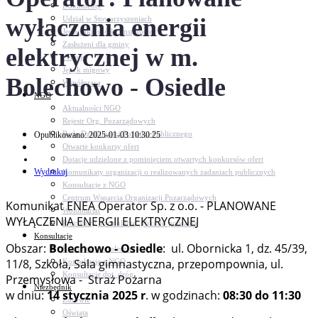
Dokumenty
wyłączenia energii
Udział w Stowarzyszeniach
Jednostki, spółki, instytucje
Zasłużeni dla gminy
elektrycznej w m.
Petycje
Język migowy
Bolechowo - Osiedle
Współpraca
NGO
Aktualności NGO
Rejestr Org. Pozarządowych
Rada Działalności Pożytku Publicznego
Opublikowano: 2025-01-03 10:30:25
Otwarte konkursy ofert
Dotacje udzielone z pominięciem otwartych konkursów ofert
Wydrukuj
Komunikaty organizacji o realizowanych zadaniach publicznych
Konsultacje z NGO
Centrum Wsparcia Organizacji Pozarządowych
Komunikat ENEA Operator Sp. z o.o. - PLANOWANE
Wolontariat
WYŁĄCZENIA ENERGII ELEKTRYCZNEJ
Procedury, formularze, pliki do pobrania
Konsultacje
Obszar:
Bolechowo - Osiedle
: ul. Obornicka 1, dz. 45/39,
Konsultacje społeczne
11/8, Szkoła, Sala gimnastyczna, przepompownia, ul.
Konsultacje z NGO
Konsultacje dot. dróg
Przemysłowa - Straż Pożarna
Niezbędnik
w dniu:
14 stycznia 2025 r
. w godzinach:
08:30 do 11:30
Zdrowie
Oświata