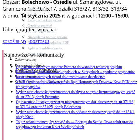
Obszar:
Bolechowo - Osiedle
ul. Szmaragdowa, ul.
Bezpieczeństwo
Graniczna 1, 3, 9, 15,17, działki 313/27, 313/32, 313/34
Komunikacja
w dniu:
14 stycznia 2025 r
. w godzinach:
12:00 - 15:00.
Parafie
Zarządzanie kryzysowe
C.ześć w gminie!
Udostępnij ten wpis na:
Budżet obywatelski
Nieodpłatna pomoc prawna
ZGŁOŚ BŁĄD
DOSTOSUJ
Niezbędnik mieszkańca PDF
Aplikacja mMieszkaniec
Najnowsze
w: komunikaty
Mapa gminy
Załatw sprawę
Pozyskane fundusze
Ogłoszenie o otwartym naborze Partnera do wspólnej realizacji projektu
GOSPODARKA ODPADAMI
III Forum Regionalistów Wielkopolskich w Skrzynkach – spotkanie pasjonatów
Czyste powietrze
historii i nowoczesnych metod dokumentowania dziedzictwa
XVIII Ogólnopolski Nadwarciański Rajd Honorowych Dawców Krwi PCK oraz
System Informacji przestrzennej
ich sympatyków
Wykaz nieruchomości przeznaczonej do zbycia w trybie bezprzetargowym, część
dz. nr 27/13, obręb Promnice
Ogłoszenie o I ustnym przetargu nieograniczonym dot. dzierżawy dz. nr 371/16,
nr 371/24 oraz nr 371/25, obręb Bolechowo
Wykaz nieruchomości przeznaczonej do oddania w dzierżawę część dz. nr 131/1,
obręb Kicin
To już ostatni moment, by wsiąść do — Pociągu do Sztuki. Trwa nabór prac do
wyjątkowego konkursu Kolei Wielkopolskich