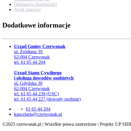
Deklaracja dostępności
Język migowy
Dodatkowe informacje
Urząd Gminy Czerwonak
ul. Źródlana 39
62-004 Czerwonak
tel. 61 65 44 204
Urząd Stanu Cywilnego
i obsługa dowodów osobistych
ul. Gdyńska 30
62-004 Czerwonak
tel. 61 65 44 239 (USC)
tel. 61 65 44 227 (dowody osobiste)
61 65 44 204
lp.kanowrezc@airalecnak
©2025 czerwonak.pl | Wszelkie prawa zastrzeżone | Projekt: UP SID