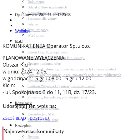
Dokumenty
Udział w Stowarzyszeniach
Jednostki, spółki, instytucje
Opublikowano: 2024-11-29 12:25:38
Zasłużeni dla gminy
Petycje
Język migowy
Wydrukuj
Współpraca
NGO
KOMUNIKAT ENEA Operator Sp. z o.o.:
Aktualności NGO
Rejestr Org. Pozarządowych
PLANOWANE WYŁĄCZENIA
Rada Działalności Pożytku Publicznego
Obszar Kicin
Otwarte konkursy ofert
Dotacje udzielone z pominięciem otwartych konkursów ofert
w dniu: 2024-12-05,
Komunikaty organizacji o realizowanych zadaniach publicznych
w godzinach: 5 gru 08:00 - 5 gru 12:00
Konsultacje z NGO
Kicin:
Centrum Wsparcia Organizacji Pozarządowych
- ul. Spokojna od 3 do 11, 11B, dz. 17/23.
Wolontariat
Procedury, formularze, pliki do pobrania
Konsultacje
Udostępnij ten wpis na:
Konsultacje społeczne
Konsultacje z NGO
ZGŁOŚ BŁĄD
DOSTOSUJ
Konsultacje dot. dróg
Niezbędnik
Najnowsze
w: komunikaty
Zdrowie
Oświata