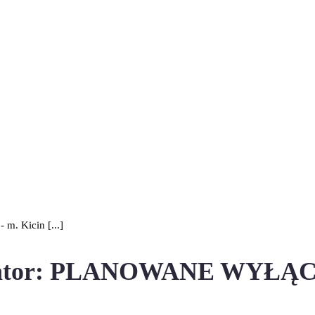
 Kicin [...]
or: PLANOWANE WYŁĄCZEN