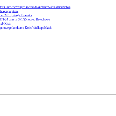
storii i nowoczesnych metod dokumentowania dziedzictwa
ch sympatyków
 nr 27/13, obręb Promnice
 371/24 oraz nr 371/25, obręb Bolechowo
ręb Kicin
yjątkowego konkursu Kolei Wielkopolskich