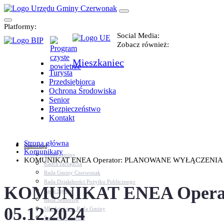
Platformy:
Social Media:
Zobacz również:
Mieszkaniec
Turysta
Przedsiębiorca
Ochrona Środowiska
Senior
Bezpieczeństwo
Kontakt
Strona główna
Samorząd
Komunikaty
Urząd Gminy
KOMUNIKAT ENEA Operator: PLANOWANE WYŁĄCZENIA - m.
Kadra zarządcza
Rada Gminy Czerwonak
Rada Działalności Pożytku Publicznego
KOMUNIKAT ENEA Operat
Rada Sportu
Rada Seniorów
05.12.2024
Młodzieżowa Rada Gminy
Sołectwa i osiedla