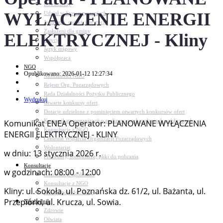
Dokumenty
WYŁĄCZENIE ENERGII
Udział w Stowarzyszeniach
Jednostki, spółki, instytucje
Zasłużeni dla gminy
ELEKTRYCZNEJ - Kliny
Petycje
Język migowy
Współpraca
NGO
Opublikowano: 2026-01-12 12:27:34
Aktualności NGO
Rejestr Org. Pozarządowych
Rada Działalności Pożytku Publicznego
Wydrukuj
Otwarte konkursy ofert
Dotacje udzielone z pominięciem otwartych konkursów ofert
Komunikaty organizacji o realizowanych zadaniach publicznych
Komunikat ENEA Operator: PLANOWANE WYŁĄCZENIA
Konsultacje z NGO
ENERGII ELEKTRYCZNEJ - KLINY
Centrum Wsparcia Organizacji Pozarządowych
Wolontariat
w dniu: 13 stycznia 2026 r.
Procedury, formularze, pliki do pobrania
Konsultacje
w godzinach: 08:00 - 12:00
Konsultacje społeczne
Konsultacje z NGO
Kliny: ul. Sokoła, ul. Poznańska dz. 61/2, ul. Bażanta, ul.
Konsultacje dot. dróg
Przepiórki, ul. Krucza, ul. Sowia.
Niezbędnik
Zdrowie
Oświata