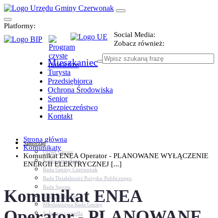
Platformy:
Social Media:
Zobacz również:
Mieszkaniec
Turysta
Przedsiębiorca
Ochrona Środowiska
Senior
Bezpieczeństwo
Kontakt
Strona główna
Samorząd
Komunikaty
Urząd Gminy
Komunikat ENEA Operator - PLANOWANE WYŁĄCZENIE
Kadra zarządcza
ENERGII ELEKTRYCZNEJ [...]
Rada Gminy Czerwonak
Rada Działalności Pożytku Publicznego
Rada Sportu
Komunikat ENEA
Rada Seniorów
Młodzieżowa Rada Gminy
Operator - PLANOWANE
Sołectwa i osiedla