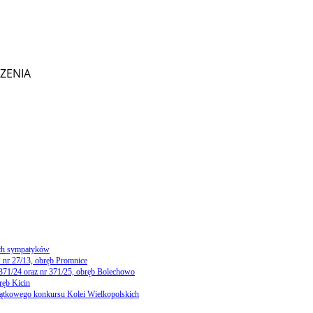
CZENIA
ch sympatyków
 nr 27/13, obręb Promnice
 371/24 oraz nr 371/25, obręb Bolechowo
ręb Kicin
yjątkowego konkursu Kolei Wielkopolskich