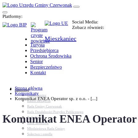
Platformy:
Social Media:
Zobacz również:
Mieszkaniec
Turysta
Przedsiębiorca
Ochrona Środowiska
Senior
Bezpieczeństwo
Kontakt
Strona główna
Samorząd
Komunikaty
Urząd Gminy
Komunikat ENEA Operator sp. z o.o. - [...]
Kadra zarządcza
Rada Gminy Czerwonak
Rada Działalności Pożytku Publicznego
Komunikat ENEA Operator
Rada Sportu
Rada Seniorów
Młodzieżowa Rada Gminy
Sołectwa i osiedla