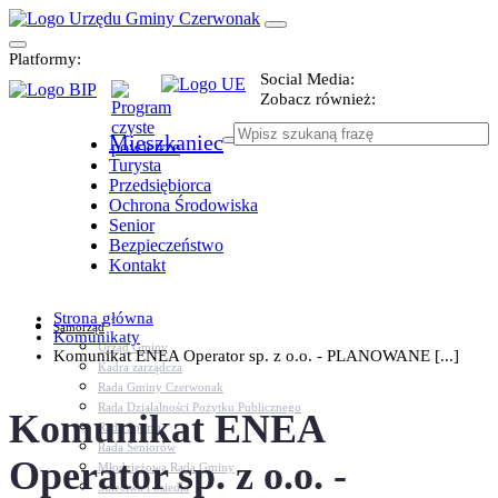
Platformy:
Social Media:
Zobacz również:
Mieszkaniec
Turysta
Przedsiębiorca
Ochrona Środowiska
Senior
Bezpieczeństwo
Kontakt
Strona główna
Samorząd
Komunikaty
Urząd Gminy
Komunikat ENEA Operator sp. z o.o. - PLANOWANE [...]
Kadra zarządcza
Rada Gminy Czerwonak
Rada Działalności Pożytku Publicznego
Komunikat ENEA
Rada Sportu
Rada Seniorów
Operator sp. z o.o. -
Młodzieżowa Rada Gminy
Sołectwa i osiedla