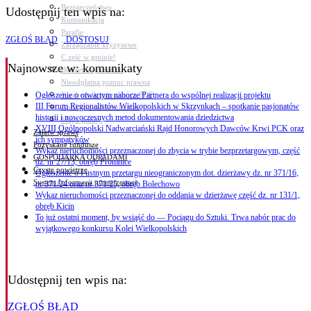
Bezpieczeństwo
Udostępnij ten wpis na:
Komunikacja
Parafie
ZGŁOŚ BŁĄD
DOSTOSUJ
Zarządzanie kryzysowe
C.ześć w gminie!
Najnowsze
w: komunikaty
Budżet obywatelski
Nieodpłatna pomoc prawna
Niezbędnik mieszkańca PDF
Ogłoszenie o otwartym naborze Partnera do wspólnej realizacji projektu
III Forum Regionalistów Wielkopolskich w Skrzynkach – spotkanie pasjonatów
Aplikacja mMieszkaniec
historii i nowoczesnych metod dokumentowania dziedzictwa
Mapa gminy
XVIII Ogólnopolski Nadwarciański Rajd Honorowych Dawców Krwi PCK oraz
Załatw sprawę
ich sympatyków
Pozyskane fundusze
Wykaz nieruchomości przeznaczonej do zbycia w trybie bezprzetargowym, część
GOSPODARKA ODPADAMI
dz. nr 27/13, obręb Promnice
Czyste powietrze
Ogłoszenie o I ustnym przetargu nieograniczonym dot. dzierżawy dz. nr 371/16,
System Informacji przestrzennej
nr 371/24 oraz nr 371/25, obręb Bolechowo
Wykaz nieruchomości przeznaczonej do oddania w dzierżawę część dz. nr 131/1,
obręb Kicin
To już ostatni moment, by wsiąść do — Pociągu do Sztuki. Trwa nabór prac do
wyjątkowego konkursu Kolei Wielkopolskich
Udostępnij ten wpis na:
ZGŁOŚ BŁĄD