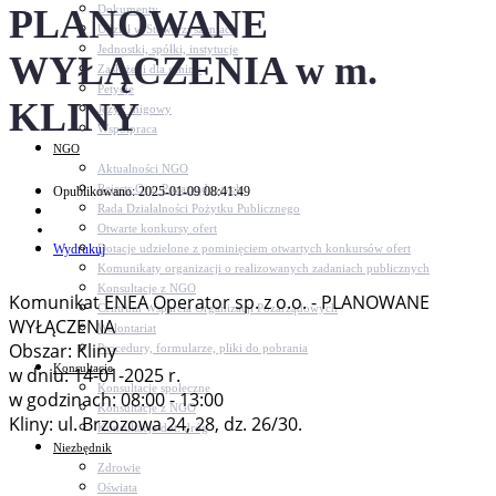
PLANOWANE
Dokumenty
Udział w Stowarzyszeniach
Jednostki, spółki, instytucje
WYŁĄCZENIA w m.
Zasłużeni dla gminy
Petycje
KLINY
Język migowy
Współpraca
NGO
Aktualności NGO
Rejestr Org. Pozarządowych
Opublikowano: 2025-01-09 08:41:49
Rada Działalności Pożytku Publicznego
Otwarte konkursy ofert
Wydrukuj
Dotacje udzielone z pominięciem otwartych konkursów ofert
Komunikaty organizacji o realizowanych zadaniach publicznych
Konsultacje z NGO
Komunikat ENEA Operator sp. z o.o. - PLANOWANE
Centrum Wsparcia Organizacji Pozarządowych
WYŁĄCZENIA
Wolontariat
Obszar: Kliny
Procedury, formularze, pliki do pobrania
Konsultacje
w dniu: 14-01-2025 r.
Konsultacje społeczne
w godzinach: 08:00 - 13:00
Konsultacje z NGO
Kliny: ul. Brzozowa 24, 28, dz. 26/30.
Konsultacje dot. dróg
Niezbędnik
Zdrowie
Oświata