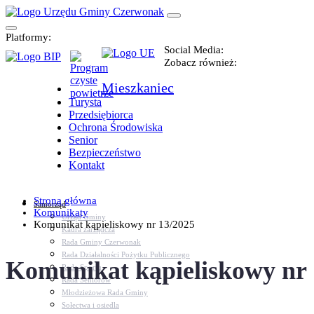
Platformy:
Social Media:
Zobacz również:
Mieszkaniec
Turysta
Przedsiębiorca
Ochrona Środowiska
Senior
Bezpieczeństwo
Kontakt
Strona główna
Samorząd
Komunikaty
Urząd Gminy
Komunikat kąpieliskowy nr 13/2025
Kadra zarządcza
Rada Gminy Czerwonak
Rada Działalności Pożytku Publicznego
Komunikat kąpieliskowy nr 
Rada Sportu
Rada Seniorów
Młodzieżowa Rada Gminy
Sołectwa i osiedla