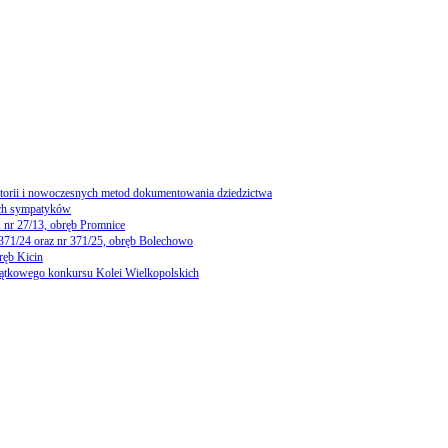
storii i nowoczesnych metod dokumentowania dziedzictwa
ch sympatyków
 nr 27/13, obręb Promnice
 371/24 oraz nr 371/25, obręb Bolechowo
ręb Kicin
yjątkowego konkursu Kolei Wielkopolskich