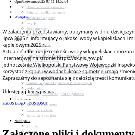
Opublikowano: 2025-07-11 14:52:04
Dokumenty
Udział w Stowarzyszeniach
Jednostki, spółki, instytucje
Wydrukuj
Zasłużeni dla gminy
Petycje
Język migowy
W załączeniu przedstawiamy, otrzymany w dniu dzisiejszy
Współpraca
lipca 2025 r. informujący o jakości wody w kąpieliskach i
NGO
kąpielowym 2025 r.
Aktualności NGO
Aktualne informacje o jakości wody w kąpieliskach można 
Rejestr Org. Pozarządowych
Rada Działalności Pożytku Publicznego
internetowej na stronie https://sk.gis.gov.pl/
Otwarte konkursy ofert
Jednocześnie Wielkopolski Państwowy Wojewódzki Inspekto
Dotacje udzielone z pominięciem otwartych konkursów ofert
korzystać z kąpieli w wodach, które są mętne i mają zmien
Komunikaty organizacji o realizowanych zadaniach publicznych
Zapraszamy do zapoznania się z całością treści komunikat
Konsultacje z NGO
Centrum Wsparcia Organizacji Pozarządowych
Wolontariat
Udostępnij ten wpis na:
Procedury, formularze, pliki do pobrania
Konsultacje
ZGŁOŚ BŁĄD
DOSTOSUJ
Konsultacje społeczne
Konsultacje z NGO
Konsultacje dot. dróg
Niezbędnik
Zdrowie
Załączone pliki i dokumenty
Oświata