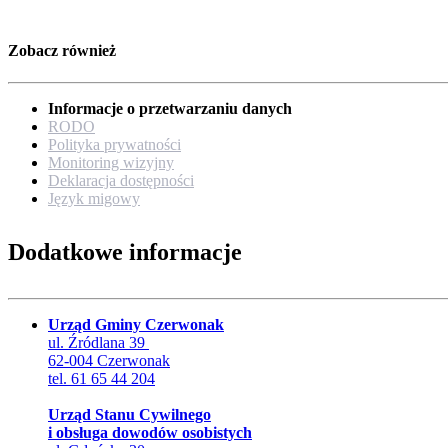
Zobacz również
Informacje o przetwarzaniu danych
RODO
Polityka prywatności
Monitoring wizyjny
Deklaracja dostępności
Język migowy
Dodatkowe informacje
Urząd Gminy Czerwonak
ul. Źródlana 39
62-004 Czerwonak
tel. 61 65 44 204
Urząd Stanu Cywilnego
i obsługa dowodów osobistych