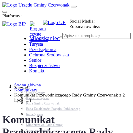
Platformy:
Social Media:
Zobacz również:
Mieszkaniec
Turysta
Przedsiębiorca
Ochrona Środowiska
Senior
Bezpieczeństwo
Kontakt
Strona główna
Samorząd
Komunikaty
Urząd Gminy
Komunikat Przewodniczącego Rady Gminy Czerwonak z 2
Kadra zarządcza
lipca [...]
Rada Gminy Czerwonak
Rada Działalności Pożytku Publicznego
Rada Sportu
Komunikat
Rada Seniorów
Młodzieżowa Rada Gminy
Przewodniczącego Rady
Sołectwa i osiedla