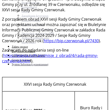
Bezpieczeństwo
Gminy przy ul. Źródlanej 39 w Czerwonaku, odbędzie się
Komunikacja
XXVI sesja Rady Gminy Czerwonak.
Parafie
Zarządzanie kryzysowe
Z porządkiem obrad XXVI sesji Rady Gminy Czerwonak
C.ześć w gminie!
oraz projektami uchwał można zapoznać się w Biuletynie
Budżet obywatelski
Informacji Publicznej Gminy Czerwonak w zakładce Rada
Nieodpłatna pomoc prawna
Niezbędnik mieszkańca PDF
Gminy / Kadencja 2024-2029 / Sesje Rady Gminy
Aplikacja mMieszkaniec
Czerwonak / 2026 rok (
https://bip.czerwonak.pl/7430
).
Mapa gminy
Załatw sprawę
Zachęcam do oglądania sesji on-line
Pozyskane fundusze
(
https://esesja.tv/transmisje_z_obrad/4/rada-gminy-
GOSPODARKA ODPADAMI
czerwonak.htm
l).
Czyste powietrze
System Informacji przestrzennej
XXVI sesja Rady Gminy Czerwonak
Biuro Rady i