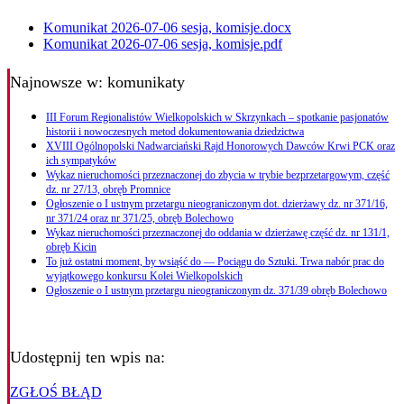
Komunikat 2026-07-06 sesja, komisje.docx
Komunikat 2026-07-06 sesja, komisje.pdf
Najnowsze
w: komunikaty
III Forum Regionalistów Wielkopolskich w Skrzynkach – spotkanie pasjonatów
historii i nowoczesnych metod dokumentowania dziedzictwa
XVIII Ogólnopolski Nadwarciański Rajd Honorowych Dawców Krwi PCK oraz
ich sympatyków
Wykaz nieruchomości przeznaczonej do zbycia w trybie bezprzetargowym, część
dz. nr 27/13, obręb Promnice
Ogłoszenie o I ustnym przetargu nieograniczonym dot. dzierżawy dz. nr 371/16,
nr 371/24 oraz nr 371/25, obręb Bolechowo
Wykaz nieruchomości przeznaczonej do oddania w dzierżawę część dz. nr 131/1,
obręb Kicin
To już ostatni moment, by wsiąść do — Pociągu do Sztuki. Trwa nabór prac do
wyjątkowego konkursu Kolei Wielkopolskich
Ogłoszenie o I ustnym przetargu nieograniczonym dz. 371/39 obręb Bolechowo
Udostępnij ten wpis na:
ZGŁOŚ BŁĄD