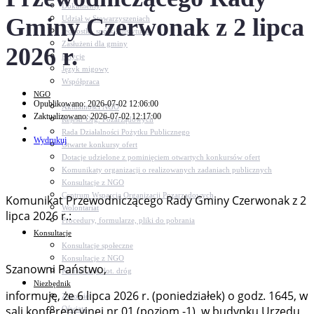
Dokumenty
Gminy Czerwonak z 2 lipca
Udział w Stowarzyszeniach
Jednostki, spółki, instytucje
Zasłużeni dla gminy
2026 r.
Petycje
Język migowy
Współpraca
NGO
Opublikowano: 2026-07-02 12:06:00
Aktualności NGO
Zaktualizowano: 2026-07-02 12:17:00
Rejestr Org. Pozarządowych
Rada Działalności Pożytku Publicznego
Wydrukuj
Otwarte konkursy ofert
Dotacje udzielone z pominięciem otwartych konkursów ofert
Komunikaty organizacji o realizowanych zadaniach publicznych
Konsultacje z NGO
Centrum Wsparcia Organizacji Pozarządowych
Komunikat Przewodniczącego Rady Gminy Czerwonak z 2
Wolontariat
lipca 2026 r.:
Procedury, formularze, pliki do pobrania
Konsultacje
Konsultacje społeczne
Konsultacje z NGO
Szanowni Państwo,
Konsultacje dot. dróg
Niezbędnik
informuję, że 6 lipca 2026 r. (poniedziałek) o godz. 1645, w
Zdrowie
sali konferencyjnej nr 01 (poziom -1), w budynku Urzędu
Oświata