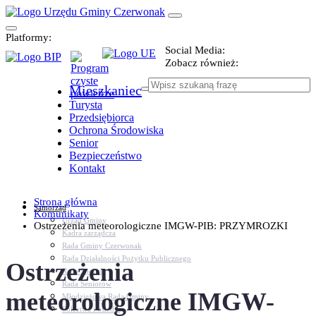
Platformy:
Social Media:
Zobacz również:
Mieszkaniec
Turysta
Przedsiębiorca
Ochrona Środowiska
Senior
Bezpieczeństwo
Kontakt
Strona główna
Samorząd
Komunikaty
Urząd Gminy
Ostrzeżenia meteorologiczne IMGW-PIB: PRZYMROZKI
Kadra zarządcza
Rada Gminy Czerwonak
Rada Działalności Pożytku Publicznego
Ostrzeżenia
Rada Sportu
Rada Seniorów
meteorologiczne IMGW-
Młodzieżowa Rada Gminy
Sołectwa i osiedla