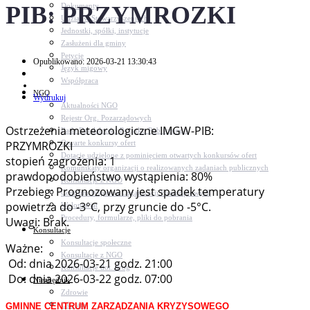
PIB: PRZYMROZKI
Dokumenty
Udział w Stowarzyszeniach
Jednostki, spółki, instytucje
Zasłużeni dla gminy
Petycje
Opublikowano: 2026-03-21 13:30:43
Język migowy
Współpraca
NGO
Wydrukuj
Aktualności NGO
Rejestr Org. Pozarządowych
Ostrzeżenia meteorologiczne IMGW-PIB:
Rada Działalności Pożytku Publicznego
Otwarte konkursy ofert
PRZYMROZKI
Dotacje udzielone z pominięciem otwartych konkursów ofert
stopień zagrożenia: 1
Komunikaty organizacji o realizowanych zadaniach publicznych
prawdopodobieństwo wystąpienia: 80%
Konsultacje z NGO
Przebieg: Prognozowany jest spadek temperatury
Centrum Wsparcia Organizacji Pozarządowych
powietrza do -3°C, przy gruncie do -5°C.
Wolontariat
Procedury, formularze, pliki do pobrania
Uwagi: Brak.
Konsultacje
Konsultacje społeczne
Ważne:
Konsultacje z NGO
Od: dnia 2026-03-21 godz. 21:00
Konsultacje dot. dróg
Do: dnia 2026-03-22 godz. 07:00
Niezbędnik
Zdrowie
Oświata
GMINNE CENTRUM ZARZĄDZANIA KRYZYSOWEGO