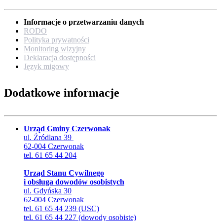
Informacje o przetwarzaniu danych
RODO
Polityka prywatności
Monitoring wizyjny
Deklaracja dostępności
Język migowy
Dodatkowe informacje
Urząd Gminy Czerwonak
ul. Źródlana 39
62-004 Czerwonak
tel. 61 65 44 204
Urząd Stanu Cywilnego
i obsługa dowodów osobistych
ul. Gdyńska 30
62-004 Czerwonak
tel. 61 65 44 239 (USC)
tel. 61 65 44 227 (dowody osobiste)