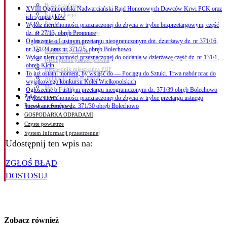
Bezpieczeństwo
XVIII Ogólnopolski Nadwarciański Rajd Honorowych Dawców Krwi PCK oraz
Komunikacja
ich sympatyków
Parafie
Wykaz nieruchomości przeznaczonej do zbycia w trybie bezprzetargowym, część
Zarządzanie kryzysowe
dz. nr 27/13, obręb Promnice
Ogłoszenie o I ustnym przetargu nieograniczonym dot. dzierżawy dz. nr 371/16,
C.ześć w gminie!
nr 371/24 oraz nr 371/25, obręb Bolechowo
Budżet obywatelski
Wykaz nieruchomości przeznaczonej do oddania w dzierżawę część dz. nr 131/1,
Nieodpłatna pomoc prawna
obręb Kicin
Niezbędnik mieszkańca PDF
To już ostatni moment, by wsiąść do — Pociągu do Sztuki. Trwa nabór prac do
Aplikacja mMieszkaniec
wyjątkowego konkursu Kolei Wielkopolskich
Mapa gminy
Ogłoszenie o I ustnym przetargu nieograniczonym dz. 371/39 obręb Bolechowo
Załatw sprawę
Wykaz nieruchomości przeznaczonej do zbycia w trybie przetargu ustnego
Pozyskane fundusze
nieograniczonego dz. 371/30 obręb Bolechowo
GOSPODARKA ODPADAMI
Czyste powietrze
System Informacji przestrzennej
Udostępnij ten wpis na:
ZGŁOŚ BŁĄD
DOSTOSUJ
Zobacz również