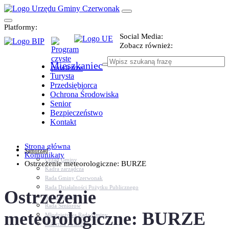
Platformy:
Social Media:
Zobacz również:
Mieszkaniec
Turysta
Przedsiębiorca
Ochrona Środowiska
Senior
Bezpieczeństwo
Kontakt
Strona główna
Samorząd
Komunikaty
Urząd Gminy
Ostrzeżenie meteorologiczne: BURZE
Kadra zarządcza
Rada Gminy Czerwonak
Rada Działalności Pożytku Publicznego
Ostrzeżenie
Rada Sportu
Rada Seniorów
meteorologiczne: BURZE
Młodzieżowa Rada Gminy
Sołectwa i osiedla