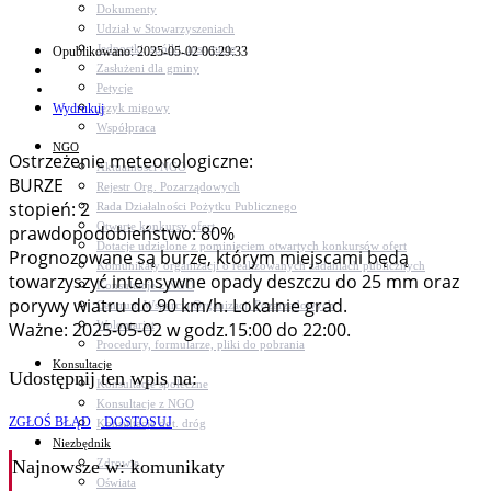
Dokumenty
Udział w Stowarzyszeniach
Jednostki, spółki, instytucje
Opublikowano: 2025-05-02 06:29:33
Zasłużeni dla gminy
Petycje
Wydrukuj
Język migowy
Współpraca
NGO
Ostrzeżenie meteorologiczne:
Aktualności NGO
BURZE
Rejestr Org. Pozarządowych
stopień: 2
Rada Działalności Pożytku Publicznego
Otwarte konkursy ofert
prawdopodobieństwo: 80%
Dotacje udzielone z pominięciem otwartych konkursów ofert
Prognozowane są burze, którym miejscami będą
Komunikaty organizacji o realizowanych zadaniach publicznych
towarzyszyć intensywne opady deszczu do 25 mm oraz
Konsultacje z NGO
porywy wiatru do 90 km/h. Lokalnie grad.
Centrum Wsparcia Organizacji Pozarządowych
Wolontariat
Ważne: 2025-05-02 w godz.15:00 do 22:00.
Procedury, formularze, pliki do pobrania
Konsultacje
Udostępnij ten wpis na:
Konsultacje społeczne
Konsultacje z NGO
ZGŁOŚ BŁĄD
DOSTOSUJ
Konsultacje dot. dróg
Niezbędnik
Zdrowie
Najnowsze
w: komunikaty
Oświata