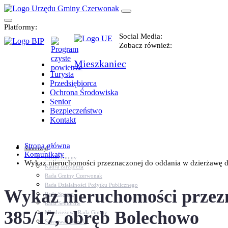
Platformy:
Social Media:
Zobacz również:
Mieszkaniec
Turysta
Przedsiębiorca
Ochrona Środowiska
Senior
Bezpieczeństwo
Kontakt
Strona główna
Samorząd
Komunikaty
Urząd Gminy
Wykaz nieruchomości przeznaczonej do oddania w dzierżawę dz.
Kadra zarządcza
Rada Gminy Czerwonak
Rada Działalności Pożytku Publicznego
Wykaz nieruchomości przezna
Rada Sportu
Rada Seniorów
385/17, obręb Bolechowo
Młodzieżowa Rada Gminy
Sołectwa i osiedla