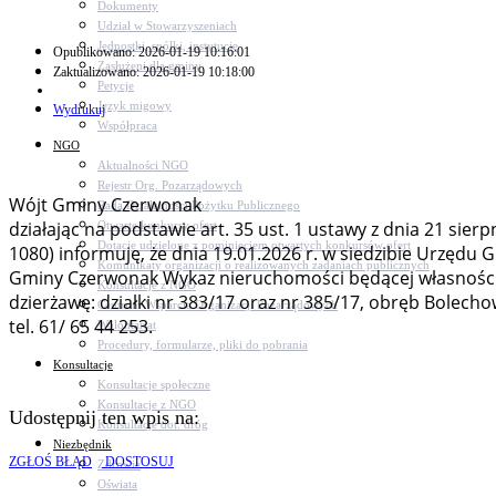
Dokumenty
Udział w Stowarzyszeniach
Jednostki, spółki, instytucje
Opublikowano: 2026-01-19 10:16:01
Zasłużeni dla gminy
Zaktualizowano: 2026-01-19 10:18:00
Petycje
Język migowy
Wydrukuj
Współpraca
NGO
Aktualności NGO
Rejestr Org. Pozarządowych
Wójt Gminy Czerwonak
Rada Działalności Pożytku Publicznego
działając na podstawie art. 35 ust. 1 ustawy z dnia 21 sier
Otwarte konkursy ofert
Dotacje udzielone z pominięciem otwartych konkursów ofert
1080) informuję, że dnia 19.01.2026 r. w siedzibie Urzędu
Komunikaty organizacji o realizowanych zadaniach publicznych
Gminy Czerwonak Wykaz nieruchomości będącej własnością
Konsultacje z NGO
dzierżawę: działki nr 383/17 oraz nr 385/17, obręb Bolech
Centrum Wsparcia Organizacji Pozarządowych
tel. 61/ 65 44 253.
Wolontariat
Procedury, formularze, pliki do pobrania
Konsultacje
Konsultacje społeczne
Konsultacje z NGO
Udostępnij ten wpis na:
Konsultacje dot. dróg
Niezbędnik
ZGŁOŚ BŁĄD
DOSTOSUJ
Zdrowie
Oświata