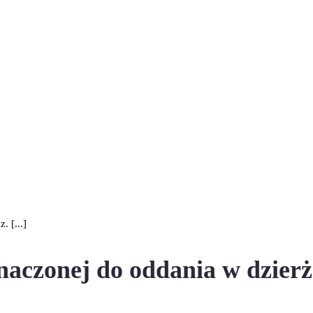
 [...]
czonej do oddania w dzierża