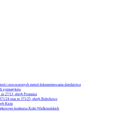
storii i nowoczesnych metod dokumentowania dziedzictwa
ch sympatyków
 nr 27/13, obręb Promnice
 371/24 oraz nr 371/25, obręb Bolechowo
ręb Kicin
yjątkowego konkursu Kolei Wielkopolskich