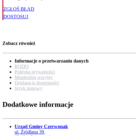
ZGŁOŚ BŁĄD
DOSTOSUJ
Zobacz również
Informacje o przetwarzaniu danych
RODO
Polityka prywatności
Monitoring wizyjny
Deklaracja dostępności
Język migowy
Dodatkowe informacje
Urząd Gminy Czerwonak
ul. Źródlana 39