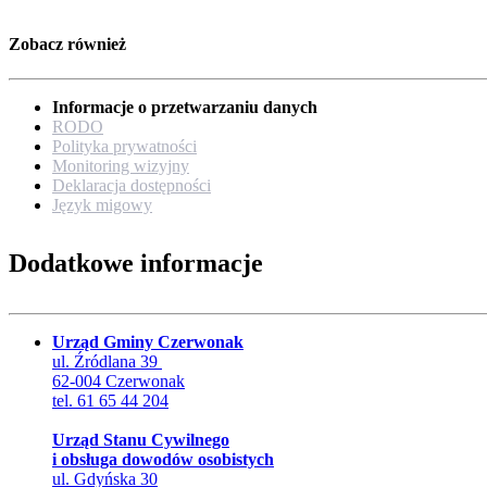
Zobacz również
Informacje o przetwarzaniu danych
RODO
Polityka prywatności
Monitoring wizyjny
Deklaracja dostępności
Język migowy
Dodatkowe informacje
Urząd Gminy Czerwonak
ul. Źródlana 39
62-004 Czerwonak
tel. 61 65 44 204
Urząd Stanu Cywilnego
i obsługa dowodów osobistych
ul. Gdyńska 30