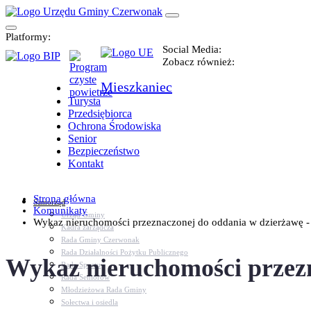
Platformy:
Social Media:
Zobacz również:
Mieszkaniec
Turysta
Przedsiębiorca
Ochrona Środowiska
Senior
Bezpieczeństwo
Kontakt
Strona główna
Samorząd
Komunikaty
Urząd Gminy
Wykaz nieruchomości przeznaczonej do oddania w dzierżawę - [
Kadra zarządcza
Rada Gminy Czerwonak
Rada Działalności Pożytku Publicznego
Wykaz nieruchomości przezn
Rada Sportu
Rada Seniorów
Młodzieżowa Rada Gminy
Sołectwa i osiedla