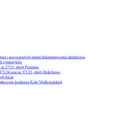
storii i nowoczesnych metod dokumentowania dziedzictwa
ch sympatyków
 nr 27/13, obręb Promnice
 371/24 oraz nr 371/25, obręb Bolechowo
ręb Kicin
yjątkowego konkursu Kolei Wielkopolskich