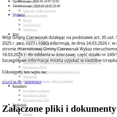
Opublikowano: 2026-03-24 07:32:02
Dokumenty
Zaktualizowano: 2026-03-24 07:35:00
Udział w Stowarzyszeniach
Jednostki, spółki, instytucje
Wydrukuj
Zasłużeni dla gminy
Petycje
Język migowy
Współpraca
NGO
Wójt Gminy Czerwonak działając na podstawie art. 35 ust. 1
Aktualności NGO
2025 r. poz. 1077 i 1080) informuję, że dnia 24.03.2026 r.
Rejestr Org. Pozarządowych
stronie internetowej Gminy Czerwonak Wykaz nieruchomoś
Rada Działalności Pożytku Publicznego
Otwarte konkursy ofert
18.03.2026 r. do oddania w dzierżawę: część działki nr 249
Dotacje udzielone z pominięciem otwartych konkursów ofert
Szczegółowe informacje można uzyskać w siedzibie Urzędu G
Komunikaty organizacji o realizowanych zadaniach publicznych
Konsultacje z NGO
Udostępnij ten wpis na:
Centrum Wsparcia Organizacji Pozarządowych
Wolontariat
Procedury, formularze, pliki do pobrania
ZGŁOŚ BŁĄD
DOSTOSUJ
Konsultacje
Konsultacje społeczne
Konsultacje z NGO
Konsultacje dot. dróg
Niezbędnik
Załączone pliki i dokumenty
Zdrowie
Oświata