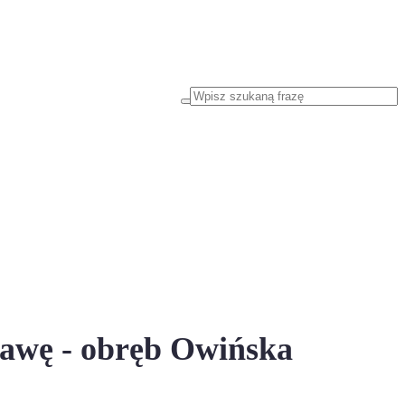
żawę - obręb Owińska