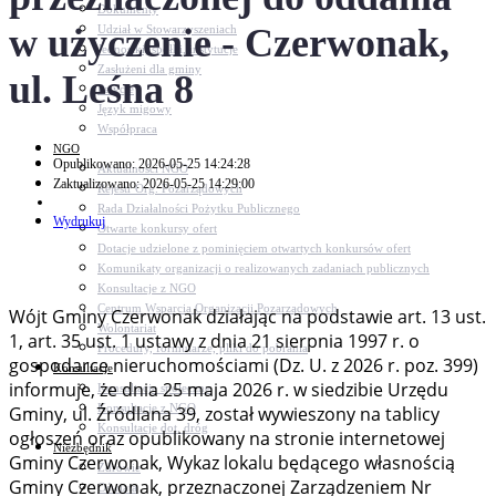
Dokumenty
w użyczenie - Czerwonak,
Udział w Stowarzyszeniach
Jednostki, spółki, instytucje
Zasłużeni dla gminy
ul. Leśna 8
Petycje
Język migowy
Współpraca
NGO
Opublikowano: 2026-05-25 14:24:28
Aktualności NGO
Zaktualizowano: 2026-05-25 14:29:00
Rejestr Org. Pozarządowych
Rada Działalności Pożytku Publicznego
Wydrukuj
Otwarte konkursy ofert
Dotacje udzielone z pominięciem otwartych konkursów ofert
Komunikaty organizacji o realizowanych zadaniach publicznych
Konsultacje z NGO
Centrum Wsparcia Organizacji Pozarządowych
Wójt Gminy Czerwonak działając na podstawie art. 13 ust.
Wolontariat
1, art. 35 ust. 1 ustawy z dnia 21 sierpnia 1997 r. o
Procedury, formularze, pliki do pobrania
gospodarce nieruchomościami (Dz. U. z 2026 r. poz. 399)
Konsultacje
informuje, że dnia 25 maja 2026 r. w siedzibie Urzędu
Konsultacje społeczne
Konsultacje z NGO
Gminy, ul. Źródlana 39, został wywieszony na tablicy
Konsultacje dot. dróg
ogłoszeń oraz opublikowany na stronie internetowej
Niezbędnik
Gminy Czerwonak, Wykaz lokalu będącego własnością
Zdrowie
Gminy Czerwonak, przeznaczonej Zarządzeniem Nr
Oświata