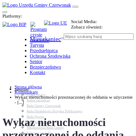
Platformy:
Social Media:
Zobacz również:
Mieszkaniec
Turysta
Przedsiębiorca
Ochrona Środowiska
Senior
Bezpieczeństwo
Kontakt
Strona główna
Samorząd
Komunikaty
Urząd Gminy
Wykaz nieruchomości przeznaczonej do oddania w użyczenie
Kadra zarządcza
- [...]
Rada Gminy Czerwonak
Rada Działalności Pożytku Publicznego
Rada Sportu
Wykaz nieruchomości
Rada Seniorów
Młodzieżowa Rada Gminy
przeznaczonej do oddania
Sołectwa i osiedla