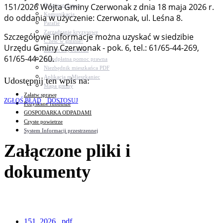
151/2026 Wójta Gminy Czerwonak z dnia 18 maja 2026 r.
Bezpieczeństwo
Komunikacja
do oddania w użyczenie: Czerwonak, ul. Leśna 8.
Parafie
Zarządzanie kryzysowe
Szczegółowe informacje można uzyskać w siedzibie
C.ześć w gminie!
Urzędu Gminy Czerwonak - pok. 6, tel.: 61/65-44-269,
Budżet obywatelski
61/65-44-260.
Nieodpłatna pomoc prawna
Niezbędnik mieszkańca PDF
Aplikacja mMieszkaniec
Udostępnij ten wpis na:
Mapa gminy
Załatw sprawę
ZGŁOŚ BŁĄD
DOSTOSUJ
Pozyskane fundusze
GOSPODARKA ODPADAMI
Czyste powietrze
System Informacji przestrzennej
Załączone pliki i
dokumenty
151_2026_.pdf