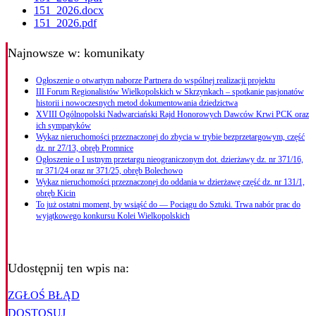
151_2026.docx
151_2026.pdf
Najnowsze
w: komunikaty
Ogłoszenie o otwartym naborze Partnera do wspólnej realizacji projektu
III Forum Regionalistów Wielkopolskich w Skrzynkach – spotkanie pasjonatów
historii i nowoczesnych metod dokumentowania dziedzictwa
XVIII Ogólnopolski Nadwarciański Rajd Honorowych Dawców Krwi PCK oraz
ich sympatyków
Wykaz nieruchomości przeznaczonej do zbycia w trybie bezprzetargowym, część
dz. nr 27/13, obręb Promnice
Ogłoszenie o I ustnym przetargu nieograniczonym dot. dzierżawy dz. nr 371/16,
nr 371/24 oraz nr 371/25, obręb Bolechowo
Wykaz nieruchomości przeznaczonej do oddania w dzierżawę część dz. nr 131/1,
obręb Kicin
To już ostatni moment, by wsiąść do — Pociągu do Sztuki. Trwa nabór prac do
wyjątkowego konkursu Kolei Wielkopolskich
Udostępnij ten wpis na:
ZGŁOŚ BŁĄD
DOSTOSUJ