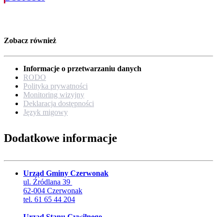
Zobacz również
Informacje o przetwarzaniu danych
RODO
Polityka prywatności
Monitoring wizyjny
Deklaracja dostępności
Język migowy
Dodatkowe informacje
Urząd Gminy Czerwonak
ul. Źródlana 39
62-004 Czerwonak
tel. 61 65 44 204
Urząd Stanu Cywilnego