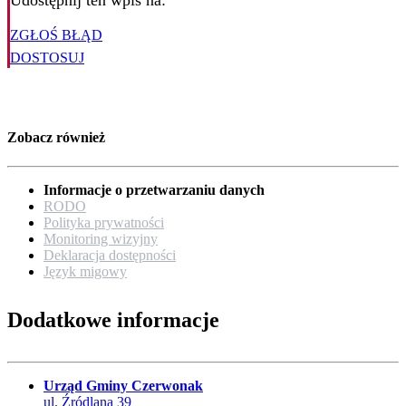
Udostępnij ten wpis na:
ZGŁOŚ BŁĄD
DOSTOSUJ
Zobacz również
Informacje o przetwarzaniu danych
RODO
Polityka prywatności
Monitoring wizyjny
Deklaracja dostępności
Język migowy
Dodatkowe informacje
Urząd Gminy Czerwonak
ul. Źródlana 39