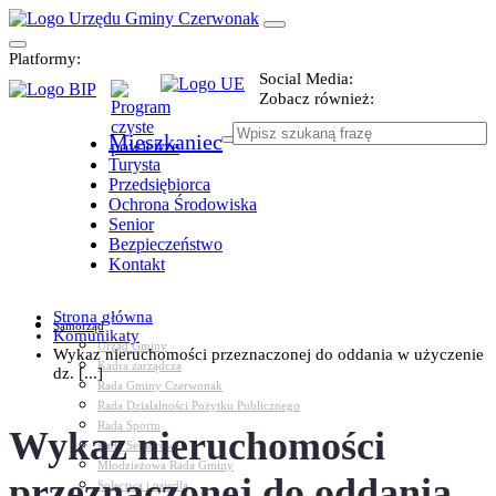
Platformy:
Social Media:
Zobacz również:
Mieszkaniec
Turysta
Przedsiębiorca
Ochrona Środowiska
Senior
Bezpieczeństwo
Kontakt
Strona główna
Samorząd
Komunikaty
Urząd Gminy
Wykaz nieruchomości przeznaczonej do oddania w użyczenie
Kadra zarządcza
dz. [...]
Rada Gminy Czerwonak
Rada Działalności Pożytku Publicznego
Rada Sportu
Wykaz nieruchomości
Rada Seniorów
Młodzieżowa Rada Gminy
przeznaczonej do oddania
Sołectwa i osiedla