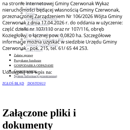
na stronie internetowej Gminy Czerwonak Wykaz
Bezpieczeństwo
Komunikacja
nieruchomości będącej własnością Gminy Czerwonak,
Parafie
przeznaczonej Zarządzeniem Nr 106/2026 Wójta Gminy
Zarządzanie kryzysowe
Czerwonak z dnia 17.04.2026 r. do oddania w użyczenie:
C.ześć w gminie!
część działki nr 107/110 oraz nr 107/116, obręb
Budżet obywatelski
Koziegłowy, o łącznej pow. 0,0820 ha. Szczegółowe
Nieodpłatna pomoc prawna
Niezbędnik mieszkańca PDF
informacje można uzyskać w siedzibie Urzędu Gminy
Aplikacja mMieszkaniec
Czerwonak - pok. 215, tel. 61/ 65 44 253.
Mapa gminy
Załatw sprawę
Pozyskane fundusze
GOSPODARKA ODPADAMI
Czyste powietrze
Udostępnij ten wpis na:
System Informacji przestrzennej
ZGŁOŚ BŁĄD
DOSTOSUJ
Załączone pliki i
dokumenty