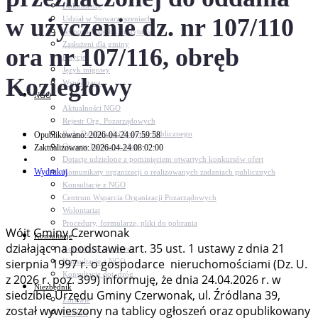
Dokumenty
w użyczenie dz. nr 107/110
Udział w Stowarzyszeniach
Jednostki, spółki, instytucje
Zasłużeni dla gminy
ora nr 107/116, obręb
Petycje
Język migowy
Koziegłowy
Współpraca
NGO
Aktualności NGO
Rejestr Org. Pozarządowych
Rada Działalności Pożytku Publicznego
Opublikowano: 2026-04-24 07:59:58
Otwarte konkursy ofert
Zaktualizowano: 2026-04-24 08:02:00
Dotacje udzielone z pominięciem otwartych konkursów ofert
Wydrukuj
Komunikaty organizacji o realizowanych zadaniach publicznych
Konsultacje z NGO
Centrum Wsparcia Organizacji Pozarządowych
Wolontariat
Procedury, formularze, pliki do pobrania
Wójt Gminy Czerwonak
Konsultacje
działając na podstawie art. 35 ust. 1 ustawy z dnia 21
Konsultacje społeczne
sierpnia 1997 r. o gospodarce nieruchomościami (Dz. U.
Konsultacje z NGO
Konsultacje dot. dróg
z 2026 r. poz. 399) informuję, że dnia 24.04.2026 r. w
Niezbędnik
siedzibie Urzędu Gminy Czerwonak, ul. Źródlana 39,
Zdrowie
został wywieszony na tablicy ogłoszeń oraz opublikowany
Oświata