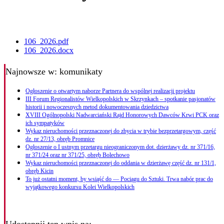
106_2026.pdf
106_2026.docx
Najnowsze
w: komunikaty
Ogłoszenie o otwartym naborze Partnera do wspólnej realizacji projektu
III Forum Regionalistów Wielkopolskich w Skrzynkach – spotkanie pasjonatów
historii i nowoczesnych metod dokumentowania dziedzictwa
XVIII Ogólnopolski Nadwarciański Rajd Honorowych Dawców Krwi PCK oraz
ich sympatyków
Wykaz nieruchomości przeznaczonej do zbycia w trybie bezprzetargowym, część
dz. nr 27/13, obręb Promnice
Ogłoszenie o I ustnym przetargu nieograniczonym dot. dzierżawy dz. nr 371/16,
nr 371/24 oraz nr 371/25, obręb Bolechowo
Wykaz nieruchomości przeznaczonej do oddania w dzierżawę część dz. nr 131/1,
obręb Kicin
To już ostatni moment, by wsiąść do — Pociągu do Sztuki. Trwa nabór prac do
wyjątkowego konkursu Kolei Wielkopolskich