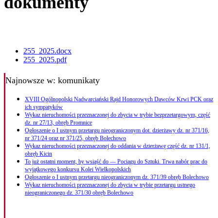
dokumenty
255_2025.docx
255_2025.pdf
Najnowsze
w: komunikaty
XVIII Ogólnopolski Nadwarciański Rajd Honorowych Dawców Krwi PCK oraz
ich sympatyków
Wykaz nieruchomości przeznaczonej do zbycia w trybie bezprzetargowym, część
dz. nr 27/13, obręb Promnice
Ogłoszenie o I ustnym przetargu nieograniczonym dot. dzierżawy dz. nr 371/16,
nr 371/24 oraz nr 371/25, obręb Bolechowo
Wykaz nieruchomości przeznaczonej do oddania w dzierżawę część dz. nr 131/1,
obręb Kicin
To już ostatni moment, by wsiąść do — Pociągu do Sztuki. Trwa nabór prac do
wyjątkowego konkursu Kolei Wielkopolskich
Ogłoszenie o I ustnym przetargu nieograniczonym dz. 371/39 obręb Bolechowo
Wykaz nieruchomości przeznaczonej do zbycia w trybie przetargu ustnego
nieograniczonego dz. 371/30 obręb Bolechowo