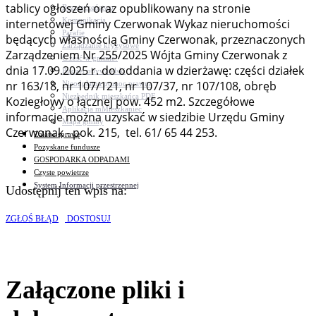
tablicy ogłoszeń oraz opublikowany na stronie
Bezpieczeństwo
Komunikacja
internetowej Gminy Czerwonak Wykaz nieruchomości
Parafie
będących własnością Gminy Czerwonak, przeznaczonych
Zarządzanie kryzysowe
Zarządzeniem Nr 255/2025 Wójta Gminy Czerwonak z
C.ześć w gminie!
dnia 17.09.2025 r. do oddania w dzierżawę: części działek
Budżet obywatelski
nr 163/18, nr 107/121, nr 107/37, nr 107/108, obręb
Nieodpłatna pomoc prawna
Niezbędnik mieszkańca PDF
Koziegłowy o łącznej pow. 452 m2. Szczegółowe
Aplikacja mMieszkaniec
informacje można uzyskać w siedzibie Urzędu Gminy
Mapa gminy
Czerwonak - pok. 215, tel. 61/ 65 44 253.
Załatw sprawę
Pozyskane fundusze
GOSPODARKA ODPADAMI
Czyste powietrze
System Informacji przestrzennej
Udostępnij ten wpis na:
ZGŁOŚ BŁĄD
DOSTOSUJ
Załączone pliki i