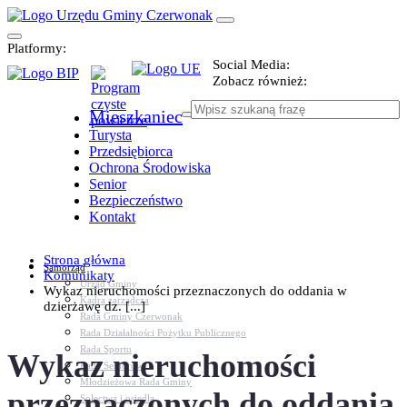
Platformy:
Social Media:
Zobacz również:
Mieszkaniec
Turysta
Przedsiębiorca
Ochrona Środowiska
Senior
Bezpieczeństwo
Kontakt
Strona główna
Samorząd
Komunikaty
Urząd Gminy
Wykaz nieruchomości przeznaczonych do oddania w
Kadra zarządcza
dzierżawę dz. [...]
Rada Gminy Czerwonak
Rada Działalności Pożytku Publicznego
Rada Sportu
Wykaz nieruchomości
Rada Seniorów
Młodzieżowa Rada Gminy
przeznaczonych do oddania
Sołectwa i osiedla