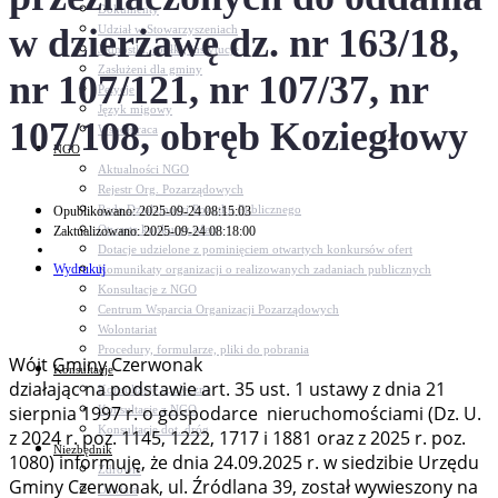
Dokumenty
w dzierżawę dz. nr 163/18,
Udział w Stowarzyszeniach
Jednostki, spółki, instytucje
Zasłużeni dla gminy
nr 107/121, nr 107/37, nr
Petycje
Język migowy
107/108, obręb Koziegłowy
Współpraca
NGO
Aktualności NGO
Rejestr Org. Pozarządowych
Rada Działalności Pożytku Publicznego
Opublikowano: 2025-09-24 08:15:03
Otwarte konkursy ofert
Zaktualizowano: 2025-09-24 08:18:00
Dotacje udzielone z pominięciem otwartych konkursów ofert
Wydrukuj
Komunikaty organizacji o realizowanych zadaniach publicznych
Konsultacje z NGO
Centrum Wsparcia Organizacji Pozarządowych
Wolontariat
Procedury, formularze, pliki do pobrania
Wójt Gminy Czerwonak
Konsultacje
działając na podstawie art. 35 ust. 1 ustawy z dnia 21
Konsultacje społeczne
sierpnia 1997 r. o gospodarce nieruchomościami (Dz. U.
Konsultacje z NGO
Konsultacje dot. dróg
z 2024 r. poz. 1145, 1222, 1717 i 1881 oraz z 2025 r. poz.
Niezbędnik
1080) informuję, że dnia 24.09.2025 r. w siedzibie Urzędu
Zdrowie
Gminy Czerwonak, ul. Źródlana 39, został wywieszony na
Oświata