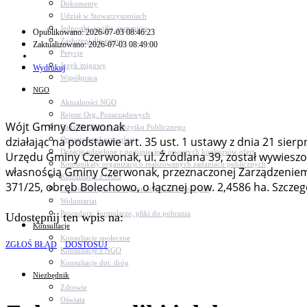
Dokumenty
Udział w Stowarzyszeniach
Jednostki, spółki, instytucje
Opublikowano: 2026-07-03 08:46:23
Zasłużeni dla gminy
Zaktualizowano: 2026-07-03 08:49:00
Petycje
Język migowy
Wydrukuj
Współpraca
NGO
Aktualności NGO
Rejestr Org. Pozarządowych
Wójt Gminy Czerwonak
Rada Działalności Pożytku Publicznego
działając na podstawie art. 35 ust. 1 ustawy z dnia 21 sier
Otwarte konkursy ofert
Dotacje udzielone z pominięciem otwartych konkursów ofert
Urzędu Gminy Czerwonak, ul. Źródlana 39, został wywiesz
Komunikaty organizacji o realizowanych zadaniach publicznych
własnością Gminy Czerwonak, przeznaczonej Zarządzeniem N
Konsultacje z NGO
371/25, obręb Bolechowo, o łącznej pow. 2,4586 ha. Szcze
Centrum Wsparcia Organizacji Pozarządowych
Wolontariat
Procedury, formularze, pliki do pobrania
Udostępnij ten wpis na:
Konsultacje
Konsultacje społeczne
ZGŁOŚ BŁĄD
DOSTOSUJ
Konsultacje z NGO
Konsultacje dot. dróg
Niezbędnik
Zdrowie
Oświata