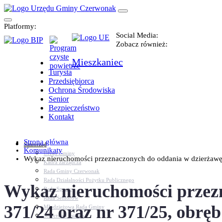
Platformy:
Social Media:
Zobacz również:
Mieszkaniec
Turysta
Przedsiębiorca
Ochrona Środowiska
Senior
Bezpieczeństwo
Kontakt
Strona główna
Samorząd
Komunikaty
Urząd Gminy
Wykaz nieruchomości przeznaczonych do oddania w dzierżawę d
Kadra zarządcza
Rada Gminy Czerwonak
Rada Działalności Pożytku Publicznego
Wykaz nieruchomości przezn
Rada Sportu
Rada Seniorów
371/24 oraz nr 371/25, obrę
Młodzieżowa Rada Gminy
Sołectwa i osiedla