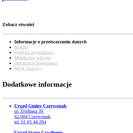
Zobacz również
Informacje o przetwarzaniu danych
RODO
Polityka prywatności
Monitoring wizyjny
Deklaracja dostępności
Język migowy
Dodatkowe informacje
Urząd Gminy Czerwonak
ul. Źródlana 39
62-004 Czerwonak
tel. 61 65 44 204
Urząd Stanu Cywilnego