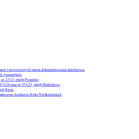
storii i nowoczesnych metod dokumentowania dziedzictwa
ch sympatyków
 nr 27/13, obręb Promnice
 371/24 oraz nr 371/25, obręb Bolechowo
ręb Kicin
yjątkowego konkursu Kolei Wielkopolskich