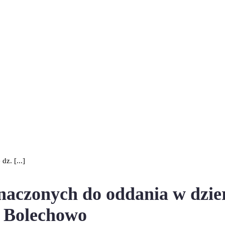
z. [...]
aczonych do oddania w dzierż
b Bolechowo