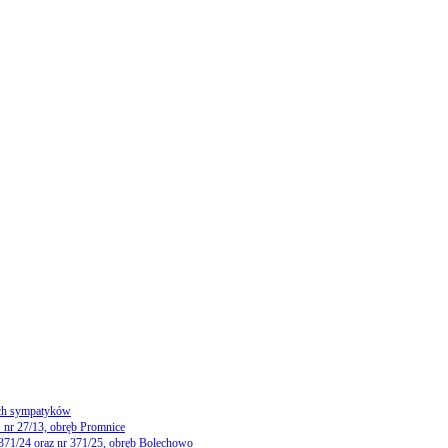
ch sympatyków
 nr 27/13, obręb Promnice
 371/24 oraz nr 371/25, obręb Bolechowo