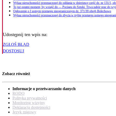
Wykaz nieruchomości przeznaczonej do oddania w dzierżawę część dz. nr 131/1, ob
To już ostatni moment, by wsiąść do — Pociągu do Sztuki. Trwa nabór prac do w
Ogłoszenie o I ustnym przetargu nieograniczonym dz. 371/39 obręb Bolechowo
Wykaz nieruchomości przeznaczonej do zbycia w trybie przetargu ustnego nieogra
Udostępnij ten wpis na:
ZGŁOŚ BŁĄD
DOSTOSUJ
Zobacz również
Informacje o przetwarzaniu danych
RODO
Polityka prywatności
Monitoring wizyjny
Deklaracja dostępności
Język migowy