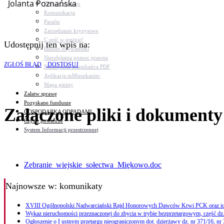
Jolanta Poznańska
Bezpieczeństwo
Komunikacja
Parafie
Zarządzanie kryzysowe
C.ześć w gminie!
Udostępnij ten wpis na:
Budżet obywatelski
Nieodpłatna pomoc prawna
ZGŁOŚ BŁĄD
DOSTOSUJ
Niezbędnik mieszkańca PDF
Aplikacja mMieszkaniec
Mapa gminy
Załatw sprawę
Pozyskane fundusze
Załączone pliki i dokumenty
GOSPODARKA ODPADAMI
Czyste powietrze
System Informacji przestrzennej
Zebranie_wiejskie_sołectwa_Miękowo.doc
Najnowsze
w: komunikaty
XVIII Ogólnopolski Nadwarciański Rajd Honorowych Dawców Krwi PCK oraz i
Wykaz nieruchomości przeznaczonej do zbycia w trybie bezprzetargowym, część dz.
Ogłoszenie o I ustnym przetargu nieograniczonym dot. dzierżawy dz. nr 371/16, nr