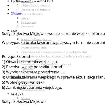
Opublikowano: 2025-04-09 14:15:23
Dokumenty
Udział w Stowarzyszeniach
Jednostki, spółki, instytucje
Wydrukuj
Zasłużeni dla gminy
Petycje
Język migowy
Współpraca
NGO
Sołtys Sołectwa Miękowo zwołuje zebranie wiejskie, które o
Aktualności NGO
Rejestr Org. Pozarządowych
W przypadku braku kworum w pierwszym terminie zebranie w
Rada Działalności Pożytku Publicznego
Otwarte konkursy ofert
Dotacje udzielone z pominięciem otwartych konkursów ofert
Porządek obrad
Komunikaty organizacji o realizowanych zadaniach publicznych
Konsultacje z NGO
1) Otwarcie zebrania wiejskiego.
Centrum Wsparcia Organizacji Pozarządowych
2) Przedstawienie porządku obrad.
Wolontariat
3) Wybór sekretarza posiedzenia.
Procedury, formularze, pliki do pobrania
4) Uchwała zebrania wiejskiego w sprawie aktualizacji Pl
Konsultacje
5) Wolne głosy i wnioski.
Konsultacje społeczne
Konsultacje z NGO
6) Zamknięcie zebrania wiejskieg
Konsultacje dot. dróg
Niezbędnik
Zdrowie
Sołtys Sołectwa Miękowo
Oświata