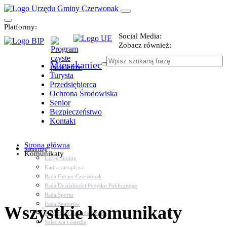
Platformy:
Social Media:
Zobacz również:
Mieszkaniec
Turysta
Przedsiębiorca
Ochrona Środowiska
Senior
Bezpieczeństwo
Kontakt
Strona główna
Samorząd
Komunikaty
Urząd Gminy
Kadra zarządcza
Rada Gminy Czerwonak
Rada Działalności Pożytku Publicznego
Rada Sportu
Rada Seniorów
Wszystkie komunikaty
Młodzieżowa Rada Gminy
Sołectwa i osiedla