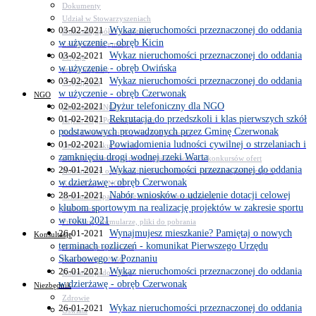
Dokumenty
Udział w Stowarzyszeniach
03-02-2021
Wykaz nieruchomości przeznaczonej do oddania
Jednostki, spółki, instytucje
w użyczenie - obręb Kicin
Zasłużeni dla gminy
03-02-2021
Wykaz nieruchomości przeznaczonej do oddania
Petycje
w użyczenie - obręb Owińska
Język migowy
03-02-2021
Wykaz nieruchomości przeznaczonej do oddania
Współpraca
w użyczenie - obręb Czerwonak
NGO
02-02-2021
Dyżur telefoniczny dla NGO
Aktualności NGO
01-02-2021
Rekrutacja do przedszkoli i klas pierwszych szkół
Rejestr Org. Pozarządowych
podstawowych prowadzonych przez Gminę Czerwonak
Rada Działalności Pożytku Publicznego
01-02-2021
Powiadomienia ludności cywilnej o strzelaniach i
Otwarte konkursy ofert
zamknięciu drogi wodnej rzeki Warta
Dotacje udzielone z pominięciem otwartych konkursów ofert
29-01-2021
Wykaz nieruchomości przeznaczonej do oddania
Komunikaty organizacji o realizowanych zadaniach publicznych
w dzierżawę - obręb Czerwonak
Konsultacje z NGO
28-01-2021
Nabór wniosków o udzielenie dotacji celowej
Centrum Wsparcia Organizacji Pozarządowych
klubom sportowym na realizację projektów w zakresie sportu
Wolontariat
w roku 2021
Procedury, formularze, pliki do pobrania
26-01-2021
Wynajmujesz mieszkanie? Pamiętaj o nowych
Konsultacje
terminach rozliczeń - komunikat Pierwszego Urzędu
Konsultacje społeczne
Skarbowego w Poznaniu
Konsultacje z NGO
26-01-2021
Wykaz nieruchomości przeznaczonej do oddania
Konsultacje dot. dróg
w dzierżawę - obręb Czerwonak
Niezbędnik
Zdrowie
26-01-2021
Wykaz nieruchomości przeznaczonej do oddania
Oświata