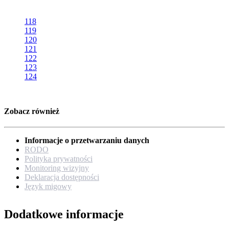
118
119
120
121
122
123
124
Zobacz również
Informacje o przetwarzaniu danych
RODO
Polityka prywatności
Monitoring wizyjny
Deklaracja dostępności
Język migowy
Dodatkowe informacje