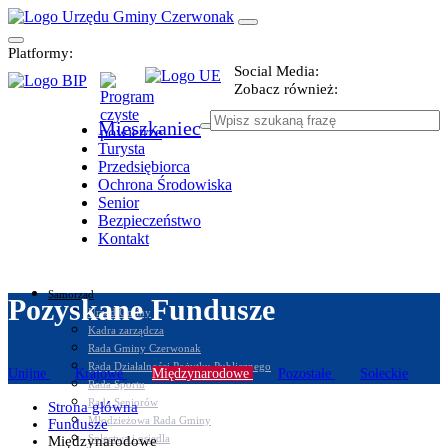
Platformy:
Social Media:
Zobacz również:
Mieszkaniec
Turysta
Przedsiębiorca
Ochrona Środowiska
Senior
Bezpieczeństwo
Kontakt
Samorząd
Pozyskane Fundusze
Urząd Gminy
Kadra zarządcza
Rada Gminy Czerwonak
Rada Działalności Pożytku Publicznego
Unijne
Krajowe
Międzynarodowe
Pozostałe
Sołeckie
Rada Sportu
Rada Seniorów
Strona główna
Młodzieżowa Rada Gminy
Fundusze
Sołectwa i osiedla
Międzynarodowe