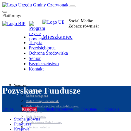
Platformy:
Social Media:
Zobacz również:
Mieszkaniec
Turysta
Przedsiębiorca
Ochrona Środowiska
Senior
Bezpieczeństwo
Kontakt
Samorząd
Pozyskane Fundusze
Urząd Gminy
Kadra zarządcza
Rada Gminy Czerwonak
Rada Działalności Pożytku Publicznego
Unijne
Krajowe
Międzynarodowe
Pozostałe
Sołeckie
Rada Sportu
Rada Seniorów
Strona główna
Młodzieżowa Rada Gminy
Fundusze
Sołectwa i osiedla
Krajowe