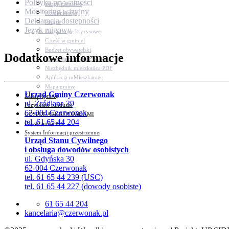
Polityka prywatności
Bezpieczeństwo
Monitoring wizyjny
Komunikacja
Deklaracja dostępności
Parafie
Język migowy
Zarządzanie kryzysowe
C.ześć w gminie!
Budżet obywatelski
Dodatkowe informacje
Nieodpłatna pomoc prawna
Niezbędnik mieszkańca PDF
Aplikacja mMieszkaniec
Mapa gminy
Urząd Gminy Czerwonak
Załatw sprawę
ul. Źródlana 39
Pozyskane fundusze
62-004 Czerwonak
GOSPODARKA ODPADAMI
tel. 61 65 44 204
Czyste powietrze
System Informacji przestrzennej
Urząd Stanu Cywilnego
i obsługa dowodów osobistych
ul. Gdyńska 30
62-004 Czerwonak
tel. 61 65 44 239 (USC)
tel. 61 65 44 227 (dowody osobiste)
61 65 44 204
lp.kanowrezc@airalecnak