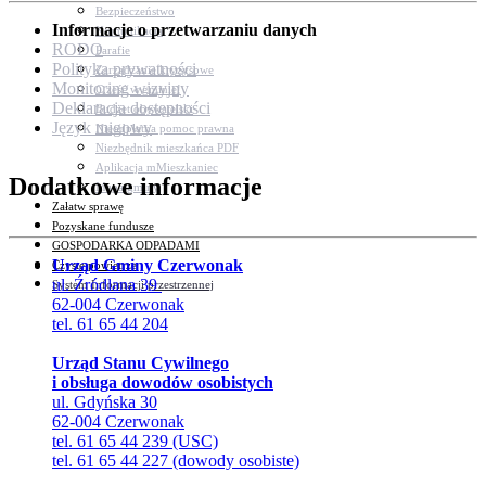
Bezpieczeństwo
Informacje o przetwarzaniu danych
Komunikacja
RODO
Parafie
Polityka prywatności
Zarządzanie kryzysowe
Monitoring wizyjny
C.ześć w gminie!
Deklaracja dostępności
Budżet obywatelski
Język migowy
Nieodpłatna pomoc prawna
Niezbędnik mieszkańca PDF
Aplikacja mMieszkaniec
Dodatkowe informacje
Mapa gminy
Załatw sprawę
Pozyskane fundusze
GOSPODARKA ODPADAMI
Urząd Gminy Czerwonak
Czyste powietrze
ul. Źródlana 39
System Informacji przestrzennej
62-004 Czerwonak
tel. 61 65 44 204
Urząd Stanu Cywilnego
i obsługa dowodów osobistych
ul. Gdyńska 30
62-004 Czerwonak
tel. 61 65 44 239 (USC)
tel. 61 65 44 227 (dowody osobiste)