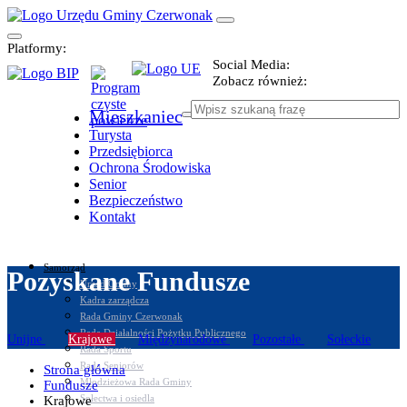
Platformy:
Social Media:
Zobacz również:
Mieszkaniec
Turysta
Przedsiębiorca
Ochrona Środowiska
Senior
Bezpieczeństwo
Kontakt
Samorząd
Pozyskane Fundusze
Urząd Gminy
Kadra zarządcza
Rada Gminy Czerwonak
Rada Działalności Pożytku Publicznego
Unijne
Krajowe
Międzynarodowe
Pozostałe
Sołeckie
Rada Sportu
Rada Seniorów
Strona główna
Młodzieżowa Rada Gminy
Fundusze
Sołectwa i osiedla
Krajowe