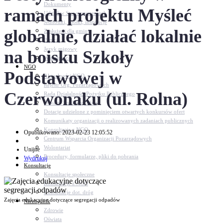
Dokumenty
ramach projektu Myśleć
Udział w Stowarzyszeniach
Jednostki, spółki, instytucje
globalnie, działać lokalnie
Zasłużeni dla gminy
Petycje
Język migowy
na boisku Szkoły
Współpraca
NGO
Podstawowej w
Aktualności NGO
Rejestr Org. Pozarządowych
Czerwonaku (ul. Rolna)
Rada Działalności Pożytku Publicznego
Otwarte konkursy ofert
Dotacje udzielone z pominięciem otwartych konkursów ofert
Komunikaty organizacji o realizowanych zadaniach publicznych
Konsultacje z NGO
Opublikowano: 2023-02-23 12:05:52
Centrum Wsparcia Organizacji Pozarządowych
Wolontariat
Unijne
Procedury, formularze, pliki do pobrania
Wydrukuj
Konsultacje
Konsultacje społeczne
Konsultacje z NGO
Konsultacje dot. dróg
Zajęcia edukacyjne dotyczące segregacji odpadów
Niezbędnik
Zdrowie
Oświata