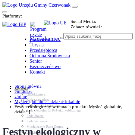
Platformy:
Social Media:
Zobacz również:
Mieszkaniec
Turysta
Przedsiębiorca
Ochrona Środowiska
Senior
Bezpieczeństwo
Kontakt
Strona główna
Samorząd
Fundusze
Urząd Gminy
Unijne
Kadra zarządcza
Myśleć globalnie - działać lokalnie
Rada Gminy Czerwonak
Festyn ekologiczny w ramach projektu Myśleć globalnie,
Rada Działalności Pożytku Publicznego
działać [...]
Rada Sportu
Rada Seniorów
Młodzieżowa Rada Gminy
Festyn ekologiczny w
Sołectwa i osiedla