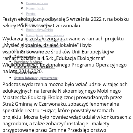
Bezpieczeństwo
Komunikacja
Parafie
Festyn ekologiczny odbył się 5 września 2022 r. na boisku
Zarządzanie kryzysowe
Szkoły Podstawowej w Czerwonaku.
C.ześć w gminie!
Budżet obywatelski
Nieodpłatna pomoc prawna
Wydarzenie zostało zorganizowane w ramach projektu
Niezbędnik mieszkańca PDF
„Myśleć globalnie, działać lokalnie” i było
Aplikacja mMieszkaniec
współfinansowane ze środków Unii Europejskiej w
Mapa gminy
Załatw sprawę
ramach działania 4.5.4: „Edukacja Ekologiczna”
Pozyskane fundusze
Wielkopolskiego Regionalnego Programu Operacyjnego
GOSPODARKA ODPADAMI
na lata 2014-2020.
Czyste powietrze
System Informacji przestrzennej
Podczas wydarzenia można było wziąć udział w zajęciach
edukacyjnych na terenie Niskoemisyjnego Mobilnego
Miasteczka Edukacji Ekologicznej prowadzonych przez
Straż Gminną w Czerwonaku, zobaczyć fenomenalne
spektakle Teatru "Fuzja", które powstały w ramach
projektu. Można było również wziąć udział w konkursach z
nagrodami, a także zobaczyć instalacje i makiety
przygotowane przez Gminne Przedsiębiorstwo