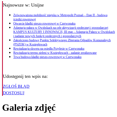
Najnowsze
w: Unijne
Zrównoważona mobilność miejska w Metropolii Poznań – Etap II - budowa
ścieżki rowerowej
Otwarcie kładki pieszo-rowerowej w Czerwonaku
Adaptacja pałacu w Owińskach na cele aktywizacji społecznej i gospodarczej
KAMPUS KULTURY I INNOWACJI, III etap – Adaptacja Pałacu w Owińskach
i nadanie nowych funkcji społecznych i gospodarczych
Zakończono budowę Punktu Selektywnego Zbierania Odpadów Komunalnych
(PSZOK) w Koziegłowach
Rewitalizacja skweru na osiedlu Przylesie w Czerwonaku
Rewitalizacja terenu zieleni w Koziegłowach - zadanie zrealizowane
Trwa budowa kładki pieszo-rowerowej w Czerwonaku
Udostępnij ten wpis na:
ZGŁOŚ BŁĄD
DOSTOSUJ
Galeria zdjęć