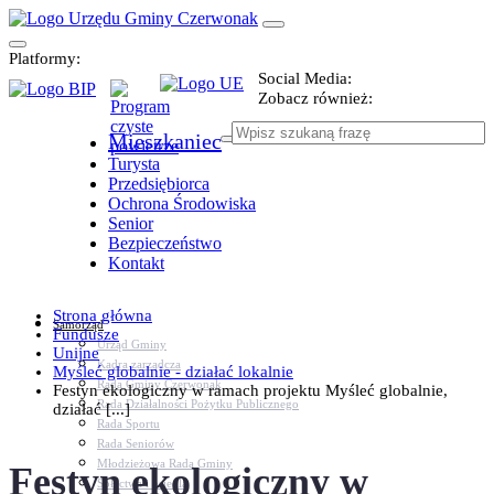
Platformy:
Social Media:
Zobacz również:
Mieszkaniec
Turysta
Przedsiębiorca
Ochrona Środowiska
Senior
Bezpieczeństwo
Kontakt
Strona główna
Samorząd
Fundusze
Urząd Gminy
Unijne
Kadra zarządcza
Myśleć globalnie - działać lokalnie
Rada Gminy Czerwonak
Festyn ekologiczny w ramach projektu Myśleć globalnie,
Rada Działalności Pożytku Publicznego
działać [...]
Rada Sportu
Rada Seniorów
Młodzieżowa Rada Gminy
Festyn ekologiczny w
Sołectwa i osiedla