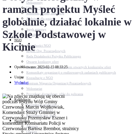
Dokumenty
ramach projektu Myśleć
Udział w Stowarzyszeniach
Jednostki, spółki, instytucje
globalnie, działać lokalnie w
Zasłużeni dla gminy
Petycje
Język migowy
Szkole Podstawowej w
Współpraca
NGO
Kicinie
Aktualności NGO
Rejestr Org. Pozarządowych
Rada Działalności Pożytku Publicznego
Otwarte konkursy ofert
Opublikowano: 2023-02-15 08:33:25
Dotacje udzielone z pominięciem otwartych konkursów ofert
Komunikaty organizacji o realizowanych zadaniach publicznych
Unijne
Konsultacje z NGO
Wydrukuj
Centrum Wsparcia Organizacji Pozarządowych
Wolontariat
Procedury, formularze, pliki do pobrania
Konsultacje
Konsultacje społeczne
Konsultacje z NGO
Konsultacje dot. dróg
Niezbędnik
Zdrowie
Oświata