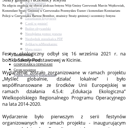
Bezpieczeństwo
Na zdjęciu znajdują się obecni podczas festynu Wójt Gminy Czerwonak Marcin Wojtkowiak,
Komunikacja
Komendant Straży Gminnej w Czerwonaku Przemysław Eszner i komendant Komisariatu
Parafie
Policji w Czerwonaku Bartosz Brembor, strażnicy Straży gminnej i uczestnicy festynu
Zarządzanie kryzysowe
C.ześć w gminie!
Budżet obywatelski
Nieodpłatna pomoc prawna
Niezbędnik mieszkańca PDF
Aplikacja mMieszkaniec
Mapa gminy
Festyn ekologiczny odbył się 16 września 2021 r. na
Załatw sprawę
boisku Szkoły Podstawowej w Kicinie.
Pozyskane fundusze
GOSPODARKA ODPADAMI
Czyste powietrze
Wydarzenie zostało zorganizowane w ramach projektu
System Informacji przestrzennej
„Myśleć globalnie, działać lokalnie” i było
współfinansowane ze środków Unii Europejskiej w
ramach działania 4.5.4: „Edukacja Ekologiczna”
Wielkopolskiego Regionalnego Programu Operacyjnego
na lata 2014-2020.
Wydarzenie było pierwszym z serii festynów
organizowanych w ramach projektu - inaugurującym