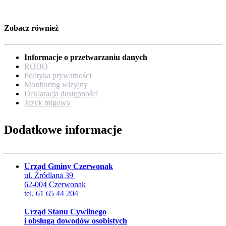
Zobacz również
Informacje o przetwarzaniu danych
RODO
Polityka prywatności
Monitoring wizyjny
Deklaracja dostępności
Język migowy
Dodatkowe informacje
Urząd Gminy Czerwonak
ul. Źródlana 39
62-004 Czerwonak
tel. 61 65 44 204
Urząd Stanu Cywilnego
i obsługa dowodów osobistych