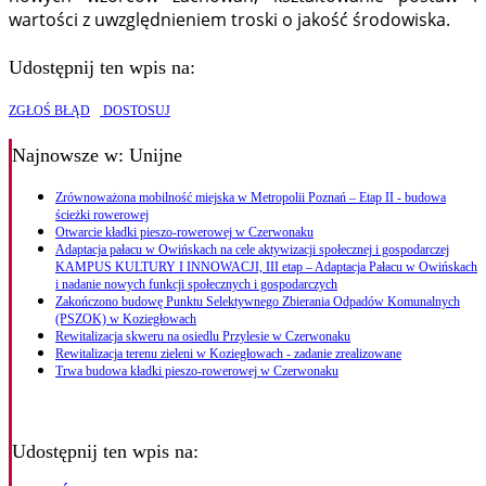
wartości z uwzględnieniem troski o jakość środowiska.
Udostępnij ten wpis na:
ZGŁOŚ BŁĄD
DOSTOSUJ
Najnowsze
w: Unijne
Zrównoważona mobilność miejska w Metropolii Poznań – Etap II - budowa
ścieżki rowerowej
Otwarcie kładki pieszo-rowerowej w Czerwonaku
Adaptacja pałacu w Owińskach na cele aktywizacji społecznej i gospodarczej
KAMPUS KULTURY I INNOWACJI, III etap – Adaptacja Pałacu w Owińskach
i nadanie nowych funkcji społecznych i gospodarczych
Zakończono budowę Punktu Selektywnego Zbierania Odpadów Komunalnych
(PSZOK) w Koziegłowach
Rewitalizacja skweru na osiedlu Przylesie w Czerwonaku
Rewitalizacja terenu zieleni w Koziegłowach - zadanie zrealizowane
Trwa budowa kładki pieszo-rowerowej w Czerwonaku
Udostępnij ten wpis na: