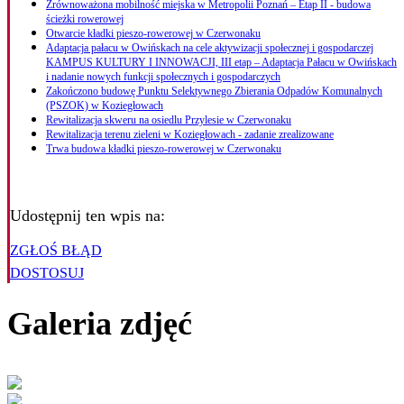
Zrównoważona mobilność miejska w Metropolii Poznań – Etap II - budowa
ścieżki rowerowej
Otwarcie kładki pieszo-rowerowej w Czerwonaku
Adaptacja pałacu w Owińskach na cele aktywizacji społecznej i gospodarczej
KAMPUS KULTURY I INNOWACJI, III etap – Adaptacja Pałacu w Owińskach
i nadanie nowych funkcji społecznych i gospodarczych
Zakończono budowę Punktu Selektywnego Zbierania Odpadów Komunalnych
(PSZOK) w Koziegłowach
Rewitalizacja skweru na osiedlu Przylesie w Czerwonaku
Rewitalizacja terenu zieleni w Koziegłowach - zadanie zrealizowane
Trwa budowa kładki pieszo-rowerowej w Czerwonaku
Udostępnij ten wpis na:
ZGŁOŚ BŁĄD
DOSTOSUJ
Galeria zdjęć