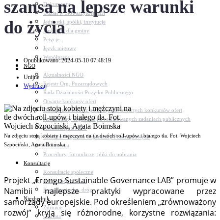
szansa na lepsze warunki
Dokumenty
Udział w Stowarzyszeniach
do życia
Jednostki, spółki, instytucje
Zasłużeni dla gminy
Petycje
Język migowy
Współpraca
Opublikowano: 2024-05-10 07:48:19
NGO
Aktualności NGO
Unijne
Rejestr Org. Pozarządowych
Wydrukuj
Rada Działalności Pożytku Publicznego
Otwarte konkursy ofert
Dotacje udzielone z pominięciem otwartych konkursów ofert
Komunikaty organizacji o realizowanych zadaniach publicznych
Konsultacje z NGO
Na zdjęciu stoją kobiety i mężczyni na tle dwóch roll-upów i białego tła. Fot. Wojciech
Centrum Wsparcia Organizacji Pozarządowych
Szpociński, Agata Boimska
Wolontariat
Procedury, formularze, pliki do pobrania
Konsultacje
Konsultacje społeczne
Projekt „Erongo Sustainable Governance LAB” promuje w
Konsultacje z NGO
Namibii najlepsze praktyki wypracowane przez
Konsultacje dot. dróg
Niezbędnik
samorządy europejskie. Pod określeniem „zrównoważony
Zdrowie
rozwój” kryją się różnorodne, korzystne rozwiązania:
Oświata