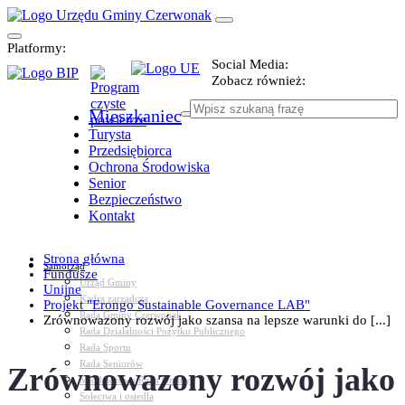
Platformy:
Social Media:
Zobacz również:
Mieszkaniec
Turysta
Przedsiębiorca
Ochrona Środowiska
Senior
Bezpieczeństwo
Kontakt
Strona główna
Samorząd
Fundusze
Urząd Gminy
Unijne
Kadra zarządcza
Projekt "Erongo Sustainable Governance LAB"
Rada Gminy Czerwonak
Zrównowazony rozwój jako szansa na lepsze warunki do [...]
Rada Działalności Pożytku Publicznego
Rada Sportu
Rada Seniorów
Zrównowazony rozwój jako
Młodzieżowa Rada Gminy
Sołectwa i osiedla