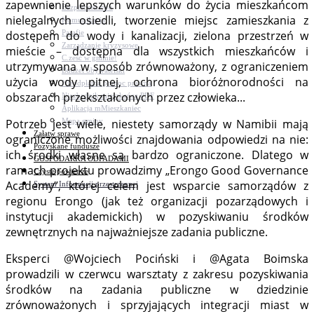
zapewnienie lepszych warunków do życia mieszkańcom
Bezpieczeństwo
nielegalnych osiedli, tworzenie miejsc zamieszkania z
Komunikacja
Parafie
dostępem do wody i kanalizacji, zielona przestrzeń w
Zarządzanie kryzysowe
mieście – dostępna dla wszystkich mieszkańców i
C.ześć w gminie!
utrzymywana w sposób zrównoważony, z ograniczeniem
Budżet obywatelski
użycia wody pitnej, ochrona bioróżnorodności na
Nieodpłatna pomoc prawna
obszarach przekształconych przez człowieka...
Niezbędnik mieszkańca PDF
Aplikacja mMieszkaniec
Mapa gminy
Potrzeb jest wiele, niestety samorządy w Namibii mają
Załatw sprawę
ograniczone możliwości znajdowania odpowiedzi na nie:
Pozyskane fundusze
ich środki własne są bardzo ograniczone. Dlatego w
GOSPODARKA ODPADAMI
ramach projektu prowadzimy „Erongo Good Governance
Czyste powietrze
Academy”, której celem jest wsparcie samorządów z
System Informacji przestrzennej
regionu Erongo (jak też organizacji pozarządowych i
instytucji akademickich) w pozyskiwaniu środków
zewnętrznych na najważniejsze zadania publiczne.
Eksperci @Wojciech Pociński i @Agata Boimska
prowadzili w czerwcu warsztaty z zakresu pozyskiwania
środków na zadania publiczne w dziedzinie
zrównoważonych i sprzyjających integracji miast w