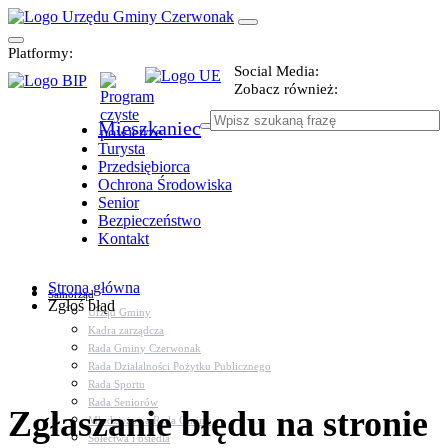
Platformy:
Social Media:
Zobacz również:
Mieszkaniec
Turysta
Przedsiębiorca
Ochrona Środowiska
Senior
Bezpieczeństwo
Kontakt
Strona główna
Samorząd
Zgłoś błąd
Urząd Gminy
Kadra zarządcza
Rada Gminy Czerwonak
Rada Działalności Pożytku Publicznego
Rada Sportu
Rada Seniorów
Zgłaszanie błędu na stronie
Młodzieżowa Rada Gminy
Sołectwa i osiedla