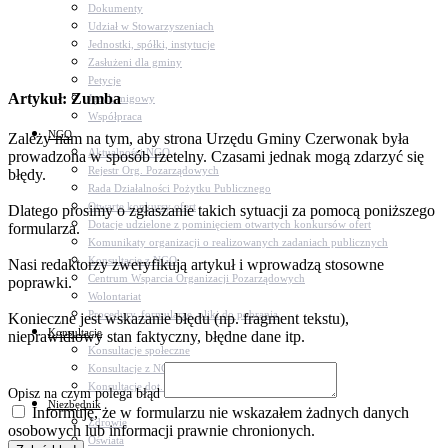
Dokumenty
Udział w Stowarzyszeniach
Jednostki, spółki, instytucje
Zasłużeni dla gminy
Petycje
Artykuł: Zumba
Język migowy
Współpraca
NGO
Zależy nam na tym, aby strona Urzędu Gminy Czerwonak była
Aktualności NGO
prowadzona w sposób rzetelny. Czasami jednak mogą zdarzyć się
Rejestr Org. Pozarządowych
błędy.
Rada Działalności Pożytku Publicznego
Otwarte konkursy ofert
Dlatego prosimy o zgłaszanie takich sytuacji za pomocą poniższego
Dotacje udzielone z pominięciem otwartych konkursów ofert
formularza.
Komunikaty organizacji o realizowanych zadaniach publicznych
Konsultacje z NGO
Nasi redaktorzy zweryfikują artykuł i wprowadzą stosowne
Centrum Wsparcia Organizacji Pozarządowych
poprawki.
Wolontariat
Procedury, formularze, pliki do pobrania
Konieczne jest wskazanie błędu (np. fragment tekstu),
Konsultacje
nieprawidłowy stan faktyczny, błędne dane itp.
Konsultacje społeczne
Konsultacje z NGO
Konsultacje dot. dróg
Opisz na czym polega błąd
Niezbędnik
Informuję, że w formularzu nie wskazałem żadnych danych
Zdrowie
osobowych lub informacji prawnie chronionych.
Oświata