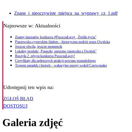
Znane_i_nieoczywiste_miejsca_na_wyprawy_cz_1.pdf
Najnowsze
w: Aktualności
Znamy laureatów konkursu #PuszczaŁączy „Źródła życia”
Piastowsko-cysterskim śladem – historyczna podróż przez Owińska
Jeszcze chwila, jeszcze momencik
Lokalny produkt „Potaszki, pieprzne ciasteczka z Owińsk”
Ruszyła 2. edycja konkursu PuszczaŁączy!
Certyfikaty dla najlepszych atrakcji powiatu poznańskiego
Tropem zagadek i historii – wakacyjne questy wokół Czerwonaka
Udostępnij ten wpis na:
ZGŁOŚ BŁĄD
DOSTOSUJ
Galeria zdjęć