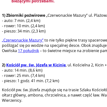
bieżącymi potrzebami.
1) Zbiorniki pożwirowe
„Czerwonackie Mazury” ul. Plażow
- auto: 7 min. (2,4 km)
- rower: 10 min. (2,4 km)
- pieszo: 34 min. (2,3 km)
„Czerwonackie Mazury”
to nie tylko piękne trasy spacerowe
poślizgać się po wodzie na specjalnej desce. Obok znajduje
Owińska
17 południk
– to świetne miejsce na zrobienie pa
2)
Kościół pw. św. Józefa w Kicinie
, ul. Kościelna 2, Kici
- auto: 14 min. (8,6 km)
- rower: 25 min. (7,4 km)
- pieszo: 1 godz. 41 min. (7,2 km)
Kościół pw. św. Józefa znajduje się na trasie Szlaku Kości
ołtarz główny, ambona, chrzcielnica, a nawet część ław. Wa
Wierzenicy.