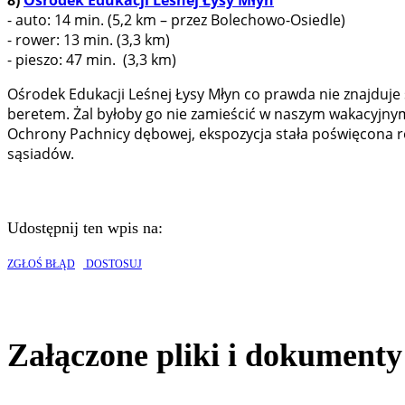
8)
Ośrodek Edukacji Leśnej Łysy Młyn
- auto: 14 min. (5,2 km – przez Bolechowo-Osiedle)
- rower: 13 min. (3,3 km)
- pieszo: 47 min. (3,3 km)
Ośrodek Edukacji Leśnej Łysy Młyn co prawda nie znajduje s
beretem. Żal byłoby go nie zamieścić w naszym wakacyjn
Ochrony Pachnicy dębowej, ekspozycja stała poświęcona r
sąsiadów.
Udostępnij ten wpis na:
ZGŁOŚ BŁĄD
DOSTOSUJ
Załączone pliki i dokumenty