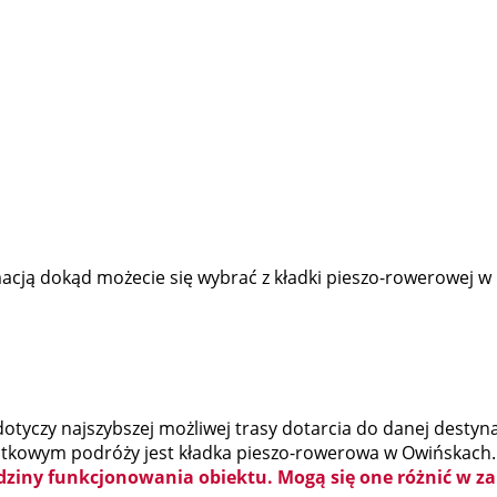
cją dokąd możecie się wybrać z kładki pieszo-rowerowej w O
 dotyczy najszybszej możliwej trasy dotarcia do danej dest
ątkowym podróży jest kładka pieszo-rowerowa w Owińskach.
ziny funkcjonowania obiektu. Mogą się one różnić w zal