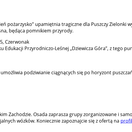
amień pożarzysko” upamiętnia tragiczne dla Puszczy Zielonki wy
osna, będąca pomnikiem przyrody.
 5, Czerwonak
ku Edukacji Przyrodniczo-Leśnej „Dziewicza Góra”, z tego pu
a umożliwia podziwianie ciągnących się po horyzont puszcz
zikim Zachodzie. Osada zaprasza grupy zorganizowane i samo
jalnych wózków. Koniecznie zapoznajcie się z ofertą na
prof