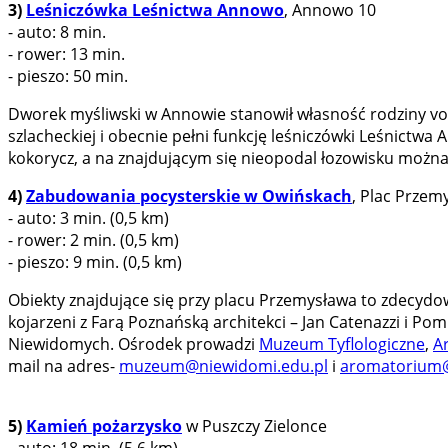
3)
Leśniczówka Leśnictwa Annowo
, Annowo 10
- auto: 8 min.
- rower: 13 min.
- pieszo: 50 min.
Dworek myśliwski w Annowie stanowił własność rodziny vo
szlacheckiej i obecnie pełni funkcję leśniczówki Leśnictwa
kokorycz, a na znajdującym się nieopodal łozowisku można
4)
Zabudowania pocysterskie w Owińskach
, Plac Przem
- auto: 3 min. (0,5 km)
- rower: 2 min. (0,5 km)
- pieszo: 9 min. (0,5 km)
Obiekty znajdujące się przy placu Przemysława to zdecydow
kojarzeni z Farą Poznańską architekci – Jan Catenazzi i P
Niewidomych. Ośrodek prowadzi
Muzeum Tyflologiczne
,
A
mail na adres-
muzeum@niewidomi.edu.pl
i
aromatorium@
5)
Kamień pożarzysko
w Puszczy Zielonce