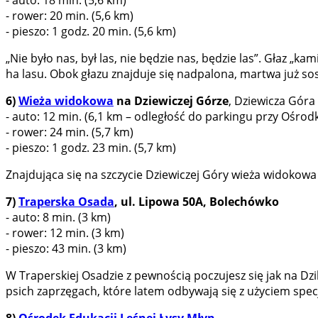
- auto: 18 min. (5,6 km)
- rower: 20 min. (5,6 km)
- pieszo: 1 godz. 20 min. (5,6 km)
„Nie było nas, był las, nie będzie nas, będzie las”. Głaz „k
ha lasu. Obok głazu znajduje się nadpalona, martwa już s
6)
Wieża widokowa
na Dziewiczej Górze
, Dziewicza Góra
- auto: 12 min. (6,1 km – odległość do parkingu przy Ośrod
- rower: 24 min. (5,7 km)
- pieszo: 1 godz. 23 min. (5,7 km)
Znajdująca się na szczycie Dziewiczej Góry wieża widokow
7)
Traperska Osada
, ul. Lipowa 50A, Bolechówko
- auto: 8 min. (3 km)
- rower: 12 min. (3 km)
- pieszo: 43 min. (3 km)
W Traperskiej Osadzie z pewnością poczujesz się jak na D
psich zaprzęgach, które latem odbywają się z użyciem spec