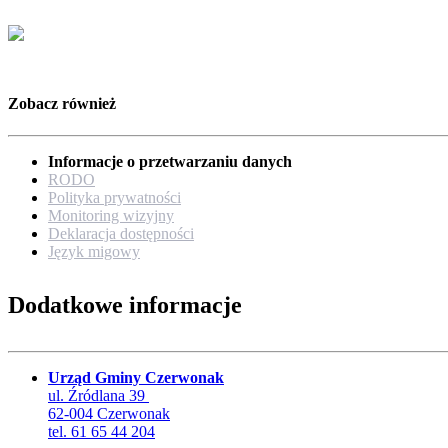
Zobacz również
Informacje o przetwarzaniu danych
RODO
Polityka prywatności
Monitoring wizyjny
Deklaracja dostępności
Język migowy
Dodatkowe informacje
Urząd Gminy Czerwonak
ul. Źródlana 39
62-004 Czerwonak
tel. 61 65 44 204