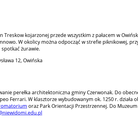
n Treskow kojarzonej przede wszystkim z pałacem w Owińska
 Annowo. W okolicy można odpocząć w strefie piknikowej, przy
 spotkać żurawie.
ysława 12, Owińska
anie perełka architektoniczna gminy Czerwonak. Do obecnego 
ompeo Ferrari. W klasztorze wybudowanym ok. 1250 r. działa
romatorium
oraz Park Orientacji Przestrzennej. Do Muzeum
niewidomi.edu.pl