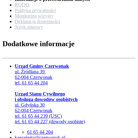
RODO
Polityka prywatności
Monitoring wizyjny
Deklaracja dostępności
Język migowy
Dodatkowe informacje
Urząd Gminy Czerwonak
ul. Źródlana 39
62-004 Czerwonak
tel. 61 65 44 204
Urząd Stanu Cywilnego
i obsługa dowodów osobistych
ul. Gdyńska 30
62-004 Czerwonak
tel. 61 65 44 239 (USC)
tel. 61 65 44 227 (dowody osobiste)
61 65 44 204
lp.kanowrezc@airalecnak