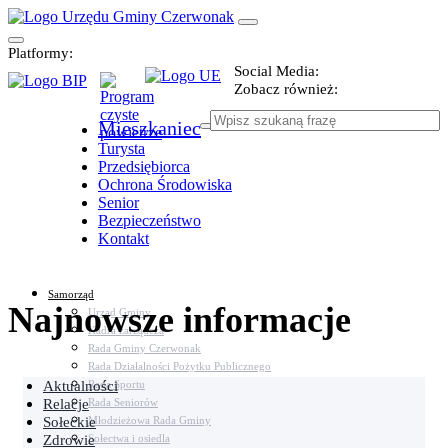
Platformy:
Social Media:
Zobacz również:
Mieszkaniec
Turysta
Przedsiębiorca
Ochrona Środowiska
Senior
Bezpieczeństwo
Kontakt
Samorząd
Najnowsze informacje
Urząd Gminy
Kadra zarządcza
Rada Gminy Czerwonak
Rada Działalności Pożytku Publicznego
Aktualności
Rada Sportu
Relacje
Rada Seniorów
Sołeckie
Młodzieżowa Rada Gminy
Zdrowie
Sołectwa i osiedla