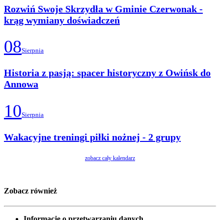
Rozwiń Swoje Skrzydła w Gminie Czerwonak -
krąg wymiany doświadczeń
08
Sierpnia
Historia z pasją: spacer historyczny z Owińsk do
Annowa
10
Sierpnia
Wakacyjne treningi piłki nożnej - 2 grupy
zobacz cały kalendarz
Zobacz również
Informacje o przetwarzaniu danych