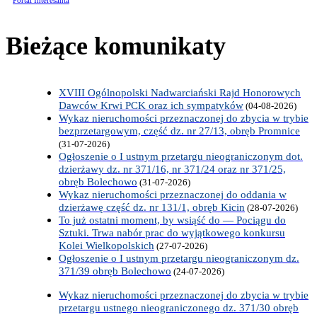
Portal Interesanta
Bieżące komunikaty
XVIII Ogólnopolski Nadwarciański Rajd Honorowych
Dawców Krwi PCK oraz ich sympatyków
(04-08-2026)
Wykaz nieruchomości przeznaczonej do zbycia w trybie
bezprzetargowym, część dz. nr 27/13, obręb Promnice
(31-07-2026)
Ogłoszenie o I ustnym przetargu nieograniczonym dot.
dzierżawy dz. nr 371/16, nr 371/24 oraz nr 371/25,
obręb Bolechowo
(31-07-2026)
Wykaz nieruchomości przeznaczonej do oddania w
dzierżawę część dz. nr 131/1, obręb Kicin
(28-07-2026)
To już ostatni moment, by wsiąść do — Pociągu do
Sztuki. Trwa nabór prac do wyjątkowego konkursu
Kolei Wielkopolskich
(27-07-2026)
Ogłoszenie o I ustnym przetargu nieograniczonym dz.
371/39 obręb Bolechowo
(24-07-2026)
Wykaz nieruchomości przeznaczonej do zbycia w trybie
przetargu ustnego nieograniczonego dz. 371/30 obręb