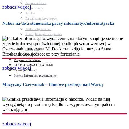
Bezpieczeństwo
zobacz więcej
Komunikacja
Parafie
Zarządzanie kryzysowe
Nabór na dwa stanowiska pracy informatyk/informatyczka
C.ześć w gminie!
Budżet obywatelski
Nieodpłatna pomoc prawna
Niezbędnik mieszkańca PDF
Aplikacja mMieszkaniec
Mapa gminy
Załatw sprawę
Pozyskane fundusze
GOSPODARKA ODPADAMI
zobacz więcej
Czyste powietrze
System Informacji przestrzennej
Muzyczny Czerwonak – filmowe przeboje nad Wartą
zobacz więcej